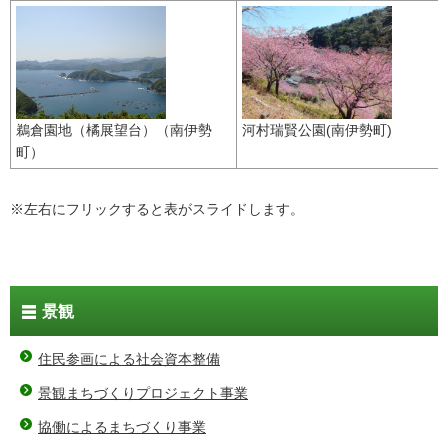
鵜倉園地（橘展望台）（南伊勢
河村瑞賢公園(南伊勢町)
町）
※左右にフリックすると表がスライドします。
景観
住民参画による社会資本整備
景観まちづくりプロジェクト事業
協働によるまちづくり事業