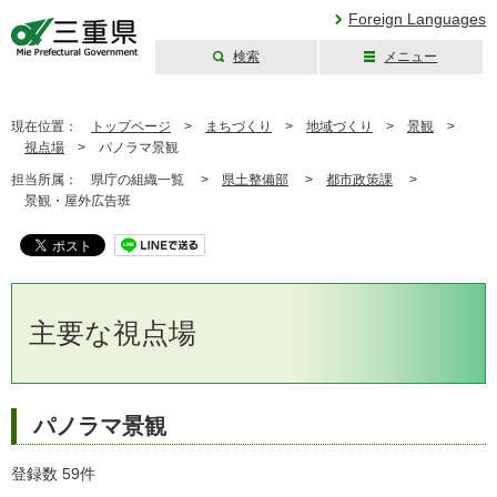
Foreign Languages
検索
メニュー
三重県公式ウェブ
サイト
現在位置：
トップページ
>
まちづくり
>
地域づくり
>
景観
>
視点場
>
パノラマ景観
担当所属：
県庁の組織一覧 >
県土整備部
>
都市政策課
>
景観・屋外広告班
主要な視点場
パノラマ景観
登録数 59件