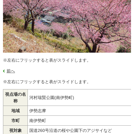
※左右にフリックすると表がスライドします。
前へ
※左右にフリックすると表がスライドします。
視点場の名
河村瑞賢公園(南伊勢町)
称
地域
伊勢志摩
市町
南伊勢町
視対象
国道260号沿道の桜や公園下のアジサイなど