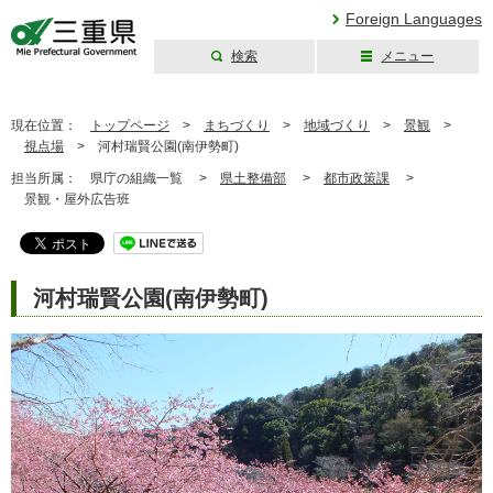
Foreign Languages
検索
メニュー
三重県公式ウェブ
サイト
現在位置：
トップページ
>
まちづくり
>
地域づくり
>
景観
>
視点場
>
河村瑞賢公園(南伊勢町)
担当所属：
県庁の組織一覧 >
県土整備部
>
都市政策課
>
景観・屋外広告班
河村瑞賢公園(南伊勢町)