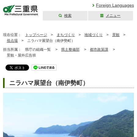
Foreign Languages
検索
メニュー
三重県公式ウェブ
サイト
現在位置：
トップページ
>
まちづくり
>
地域づくり
>
景観
>
視点場
>
ニラハマ展望台（南伊勢町）
担当所属：
県庁の組織一覧 >
県土整備部
>
都市政策課
>
景観・屋外広告班
ニラハマ展望台（南伊勢町）