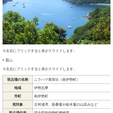
※左右にフリックすると表がスライドします。
前へ
※左右にフリックすると表がスライドします。
視点場の名称
ニラハマ展望台（南伊勢町）
地域
伊勢志摩
市町
南伊勢町
視対象
古和浦湾、新桑竈や栃木竈の山並みなど
視点場住所
度会郡南伊勢町棚橋竈