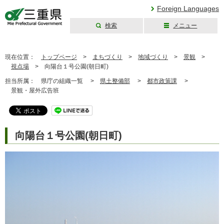
Foreign Languages
検索
メニュー
三重県公式ウェブ
サイト
現在位置：
トップページ
>
まちづくり
>
地域づくり
>
景観
>
視点場
>
向陽台１号公園(朝日町)
担当所属：
県庁の組織一覧 >
県土整備部
>
都市政策課
>
景観・屋外広告班
向陽台１号公園(朝日町)