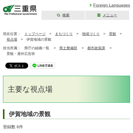
Foreign Languages
検索
メニュー
三重県公式ウェブ
サイト
現在位置：
トップページ
>
まちづくり
>
地域づくり
>
景観
>
視点場
>
伊賀地域の景観
担当所属：
県庁の組織一覧 >
県土整備部
>
都市政策課
>
景観・屋外広告班
主要な視点場
伊賀地域の景観
登録数 6件