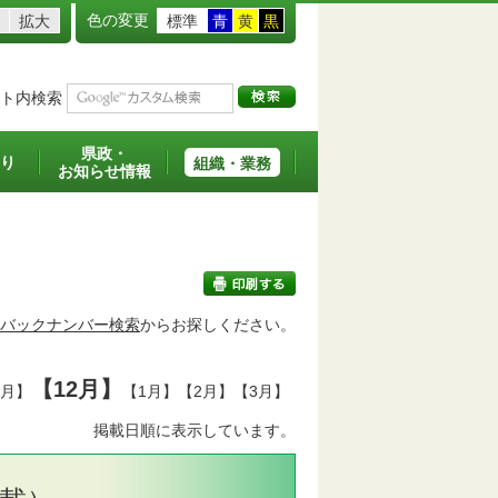
色の変更
拡大
標準
青
黄
黒
ト内検索
県政・
り
組織・業務
お知らせ情報
バックナンバー検索
からお探しください。
印刷する
【12月】
1月】
【1月】【2月】【3月】
掲載日順に表示しています。