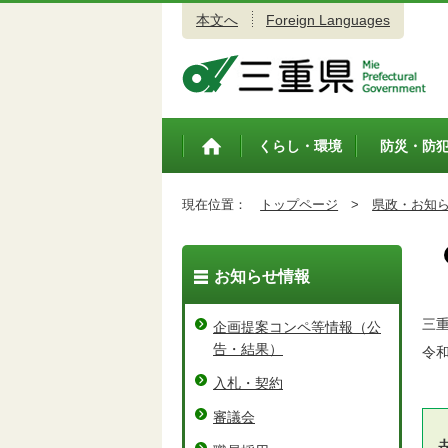
本文へ
Foreign Languages
三重県公式ウェブサイト
くらし・環境
防災・防
トップペ
ージ
現在位置：
トップページ
>
県政・お知
お知らせ情報
三
企画提案コンペ等情報（公
告・結果）
令和
入札・契約
審議会