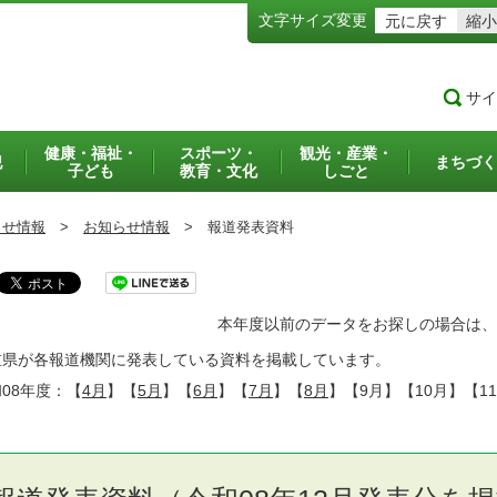
文字サイズ変更
元に戻す
縮小
サイ
健康・福祉・
スポーツ・
観光・産業・
犯
まちづく
子ども
教育・文化
しごと
らせ情報
>
お知らせ情報
>
報道発表資料
本年度以前のデータをお探しの場合は、
重県が各報道機関に発表している資料を掲載しています。
08年度：
【
4月
】【
5月
】【
6月
】【
7月
】【
8月
】【9月】【10月】【1