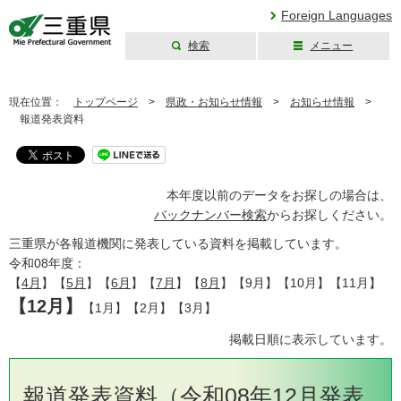
Foreign Languages
検索
メニュー
三重県公式ウェブ
サイト
現在位置：
トップページ
>
県政・お知らせ情報
>
お知らせ情報
>
報道発表資料
本年度以前のデータをお探しの場合は、
バックナンバー検索
からお探しください。
三重県が各報道機関に発表している資料を掲載しています。
令和08年度：
【
4月
】【
5月
】【
6月
】【
7月
】【
8月
】【9月】【10月】【11月】
【12月】
【1月】【2月】【3月】
掲載日順に表示しています。
報道発表資料（令和08年12月発表