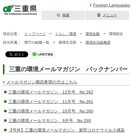
Foreign Languages
検索
メニュー
三重県公式ウェブ
サイト
現在位置：
トップページ
>
くらし・環境
>
環境全般
>
環境総合
担当所属：
県庁の組織一覧 >
環境生活部 >
環境生活総務課
三重の環境メールマガジン バックナンバー
メールマガジン購読希望の方はこちら
三重の環境メールマガジン 12月号 No.262
三重の環境メールマガジン 11月号 No.261
三重の環境メールマガジン 10月号 No.260
三重の環境メールマガジン 9月号 No.259
【号外】三重の環境メールマガジン 新型コロナウイルス感染