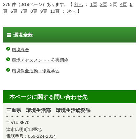
275 件（3/19ページ）あります。【
前へ
：
1頁
2頁
3頁
4頁
5
頁
6頁
7頁
8頁
9頁
10頁
：
次へ
】
環境全般
環境総合
環境アセスメント・公害調停
環境保全活動・環境学習
本ページに関する問い合わせ先
三重県 環境生活部 環境生活総務課
〒514-8570
津市広明町13番地
電話番号：
059-224-2314