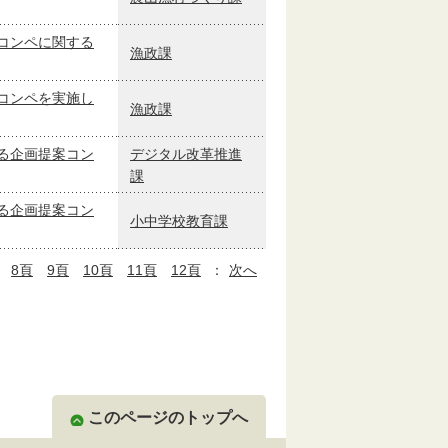
コンペに関する
漁政課
コンペを実施し
漁政課
る企画提案コン
デジタル改革推進
課
る企画提案コン
小中学校教育課
8頁
9頁
10頁
11頁
12頁
：
次へ
このページのトップへ