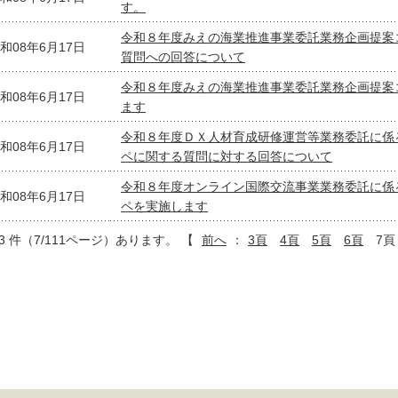
す。
令和８年度みえの海業推進事業委託業務企画提案
和08年6月17日
質問への回答について
令和８年度みえの海業推進事業委託業務企画提案
和08年6月17日
ます
令和８年度ＤＸ人材育成研修運営等業務委託に係
和08年6月17日
ペに関する質問に対する回答について
令和８年度オンライン国際交流事業業務委託に係
和08年6月17日
ペを実施します
03 件（7/111ページ）あります。
【
前へ
：
3頁
4頁
5頁
6頁
7頁