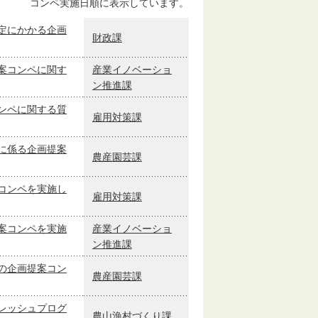
コンペ実施日順に表示しています。
定にかかる企画
財政課
案コンペに関す
産業イノベーショ
ン推進課
ンペに関する質
雇用対策課
に係る企画提案
農産園芸課
コンペを実施し
雇用対策課
案コンペを実施
産業イノベーショ
ン推進課
の企画提案コン
農産園芸課
レッシュプログ
農山漁村づくり課