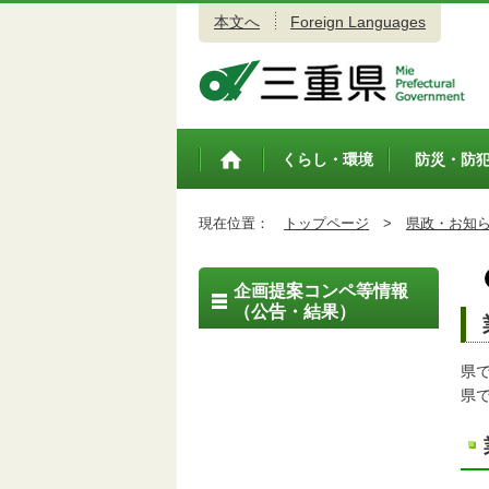
本文へ
Foreign Languages
三重県公式ウェブサイト
くらし・環境
防災・防
トップペ
ージ
現在位置：
トップページ
>
県政・お知
企画提案コンペ等情報
（公告・結果）
県
県