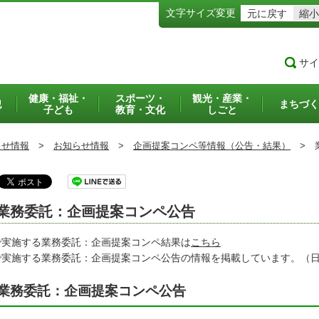
文字サイズ変更
元に戻す
縮小
サイ
健康・福祉・
スポーツ・
観光・産業・
犯
まちづく
子ども
教育・文化
しごと
らせ情報
>
お知らせ情報
>
企画提案コンペ等情報（公告・結果）
>
業
業務委託：企画提案コンペ公告
で実施する業務委託：企画提案コンペ結果は
こちら
で実施する業務委託：企画提案コンペ公告の情報を掲載しています。（
業務委託：企画提案コンペ公告