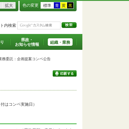
色の変更
拡大
標準
青
黄
黒
ト内検索
県政・
り
組織・業務
お知らせ情報
務委託：企画提案コンペ公告
印刷する
日付はコンペ実施日）