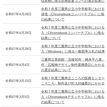
信業務に係る企画提案コンペの選定結果に
令和７年度三重県公立小中学校等における
令和07年4月28日
貸借（Chromebookコンバーチブル）に
の結果について
令和７年度三重県公立小中学校等における
令和07年4月28日
入（Chromebookコンバーチブル）に係
結果について
令和７年度三重県公立小中学校等における
令和07年4月28日
入（Windows）に係る一般競争入札の結果
三重県立美術館「没後90年 橋本平八展」
令和07年4月4日
作・広報物デザイン制作業務委託にかかる
の選定結果について
令和７年度三重県立こころの医療センター
令和07年3月15日
ころころ」制作及び封入封緘委託にかかる
令和７年度三重県公立小中学校等における
令和07年3月5日
入（Chromebookデタッチャブル）に係
の結果について