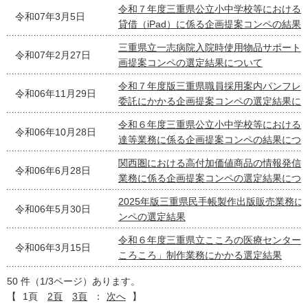
令和７年度三重県公立小中学校等における
令和07年3月5日
貸借（iPad）に係る企画提案コンペの結果
三重県立一志病院入院時使用物品サポート
令和07年2月27日
画提案コンペの選定結果について
令和７年度版三重県職員採用案内パンフレ
令和06年11月29日
委託にかかる企画提案コンペの選定結果に
令和６年度三重県公立小中学校等における
令和06年10月28日
達等業務に係る企画提案コンペの結果につ
関西圏における高付加価値商品の情報発信
令和06年6月28日
業務に係る企画提案コンペの選定結果につ
2025年版三重県民手帳製作出版販売業務に
令和06年5月30日
ンペの選定結果
令和６年度三重県立こころの医療センター
令和06年3月15日
ころころ」制作業務にかかる選定結果
50 件（1/3ページ）あります。
【
1頁
2頁
3頁
：
次へ
】