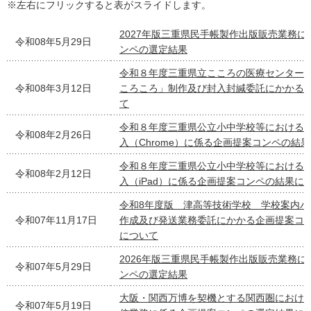
※左右にフリックすると表がスライドします。
2027年版三重県民手帳製作出版販売業務に
令和08年5月29日
ンペの選定結果
令和８年度三重県立こころの医療センター
令和08年3月12日
ころころ」制作及び封入封緘委託にかかる
て
令和８年度三重県公立小中学校等における
令和08年2月26日
入（Chrome）に係る企画提案コンペの結
令和８年度三重県公立小中学校等における
令和08年2月12日
入（iPad）に係る企画提案コンペの結果に
令和8年度版 津高等技術学校 学校案内パ
令和07年11月17日
作成及び発送業務委託にかかる企画提案コ
について
2026年版三重県民手帳製作出版販売業務に
令和07年5月29日
ンペの選定結果
大阪・関西万博を契機とする関西圏におけ
令和07年5月19日