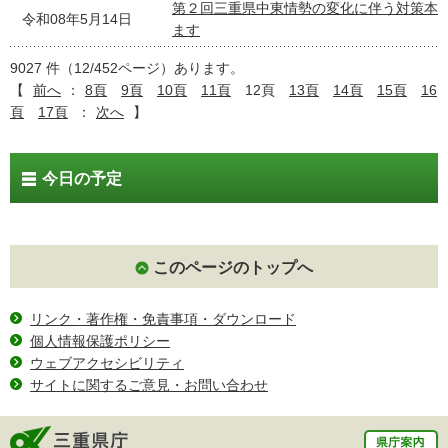
第２回三重県中東情勢の変化に伴う対策本
令和08年5月14日
ます
9027 件（12/452ページ）あります。
【
前へ
：
8頁
9頁
10頁
11頁
12頁
13頁
14頁
15頁
16
頁
17頁
：
次へ
】
今日の予定
このページのトップへ
リンク・著作権・免責事項・ダウンロード
個人情報保護ポリシー
ウェブアクセシビリティ
サイトに関するご意見・お問い合わせ