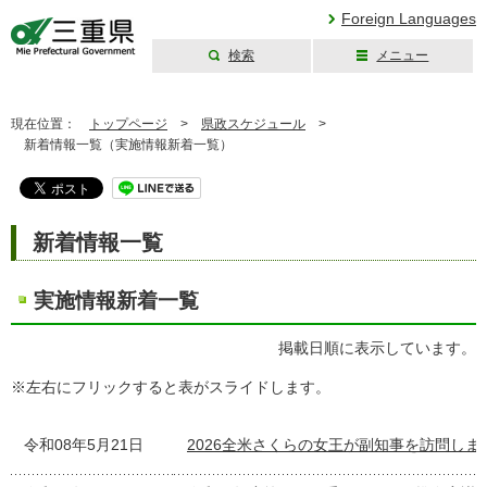
Foreign Languages
検索
メニュー
三重県公式ウェブ
サイト
現在位置：
トップページ
>
県政スケジュール
>
新着情報一覧（実施情報新着一覧）
新着情報一覧
実施情報新着一覧
掲載日順に表示しています。
※左右にフリックすると表がスライドします。
令和08年5月21日
2026全米さくらの女王が副知事を訪問しま