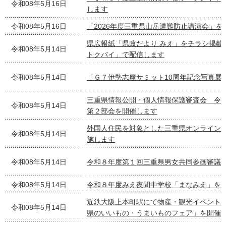
令和08年5月16日
します
令和08年5月16日
「2026年度三重県山岳遭難防止講演会」を
県広報紙「県政だより みえ」をチラシ掲載
令和08年5月14日
トクバイ」で配信します
令和08年5月14日
「Ｇ７伊勢志摩サミット10周年記念写真展
三重県情報公開・個人情報保護審査会 令
令和08年5月14日
第２部会を開催します
外国人住民を対象とした三重県オンライン
令和08年5月14日
施します
令和08年5月14日
令和８年度第１回三重県男女共同参画審議
令和08年5月14日
令和８年度みえ夜間中学校「まなみえ」を
近鉄大阪上本町駅にて物産・観光イベント
令和08年5月14日
県のいいもの・うまいものフェア」を開催