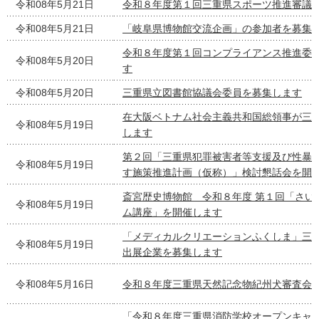
令和08年5月21日
令和８年度第１回三重県スポーツ推進審議
令和08年5月21日
「岐阜県博物館交流企画」の参加者を募集
令和８年度第１回コンプライアンス推進委
令和08年5月20日
す
令和08年5月20日
三重県立図書館協議会委員を募集します
在大阪ベトナム社会主義共和国総領事が三
令和08年5月19日
します
第２回「三重県犯罪被害者等支援及び性暴
令和08年5月19日
す施策推進計画（仮称）」検討懇話会を開
斎宮歴史博物館 令和８年度 第１回「さい
令和08年5月19日
ム講座」を開催します
「メディカルクリエーションふくしま」三
令和08年5月19日
出展企業を募集します
令和08年5月16日
令和８年度三重県天然記念物紀州犬審査会
「令和８年度三重県消防学校オープンキャ