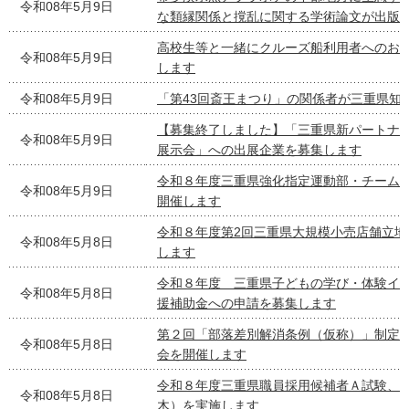
令和08年5月9日
な類縁関係と撹乱に関する学術論文が出版
高校生等と一緒にクルーズ船利用者へのお
令和08年5月9日
します
令和08年5月9日
「第43回斎王まつり」の関係者が三重県知
【募集終了しました】「三重県新パートナ
令和08年5月9日
展示会」への出展企業を募集します
令和８年度三重県強化指定運動部・チーム
令和08年5月9日
開催します
令和８年度第2回三重県大規模小売店舗立地
令和08年5月8日
します
令和８年度 三重県子どもの学び・体験イ
令和08年5月8日
援補助金への申請を募集します
第２回「部落差別解消条例（仮称）」制定
令和08年5月8日
会を開催します
令和８年度三重県職員採用候補者Ａ試験、
令和08年5月8日
木）を実施します