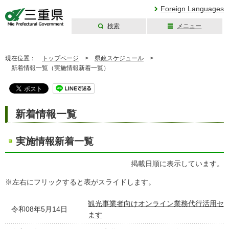
Foreign Languages
検索
メニュー
三重県公式ウェブ
サイト
現在位置：
トップページ
>
県政スケジュール
>
新着情報一覧（実施情報新着一覧）
新着情報一覧
実施情報新着一覧
掲載日順に表示しています。
※左右にフリックすると表がスライドします。
観光事業者向けオンライン業務代行活用セ
令和08年5月14日
ます