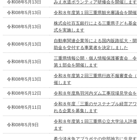
令和08年5月13日
みえ水道ボランティア研修会を開催します
令和08年5月13日
令和８年度第１回三重県観光審議会を開催
株式会社百五銀行による三重県子ども基金
令和08年5月13日
式を実施します
自動車関連企業等による国内販路拡大・開
令和08年5月13日
助金を交付する事業者を決定しました
三重県情報公開・個人情報保護審査会 令
令和08年5月13日
第１部会を開催します
令和８年度第２回三重県行政不服審査会（
令和08年5月13日
催します
令和08年5月12日
令和８年度鳥羽河内ダム工事現場見学会を
令和８年度「三重のサステナブル経営アワ
令和08年5月11日
れる企業を募集します
令和８年度第１回三重県公立大学法人評価
令和08年5月9日
ます
希少淡水魚アブラボテの中部地方に生息す