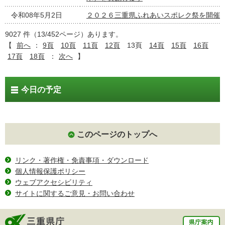
令和08年5月2日
２０２６三重県ふれあいスポレク祭を開催
9027 件（13/452ページ）あります。
【
前へ
：
9頁
10頁
11頁
12頁
13頁
14頁
15頁
16頁
17頁
18頁
：
次へ
】
今日の予定
このページのトップへ
リンク・著作権・免責事項・ダウンロード
個人情報保護ポリシー
ウェブアクセシビリティ
サイトに関するご意見・お問い合わせ