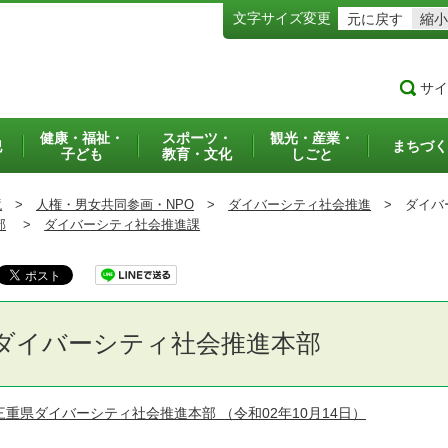
文字サイズ変更
元に戻す
縮小
サイ
健康・福祉・
スポーツ・
観光・産業・
犯
まちづく
子ども
教育・文化
しごと
境
>
人権・男女共同参画・NPO
>
ダイバーシティ社会推進
>
ダイバ
部
>
ダイバーシティ社会推進課
ダイバーシティ社会推進本部
三重県ダイバーシティ社会推進本部
（令和02年10月14日）