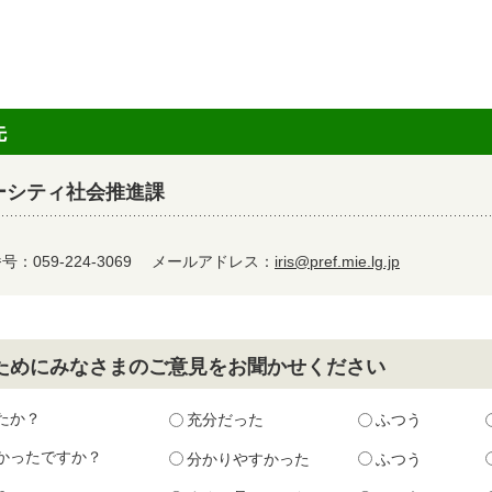
先
ーシティ社会推進課
：059-224-3069
メールアドレス：
iris@pref.mie.lg.jp
ためにみなさまのご意見をお聞かせください
たか？
充分だった
ふつう
かったですか？
分かりやすかった
ふつう