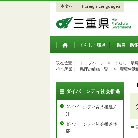
本文へ
Foreign Languages
三重県公式ウェブサイト
くらし・環境
防災・防
トップペ
ージ
現在位置：
トップページ
>
くらし・環
担当所属：
県庁の組織一覧 >
環境生活
ダイバーシティ社会推進
ダイバーシティみえ推進方
針
ダイバーシティ社会推進本
部