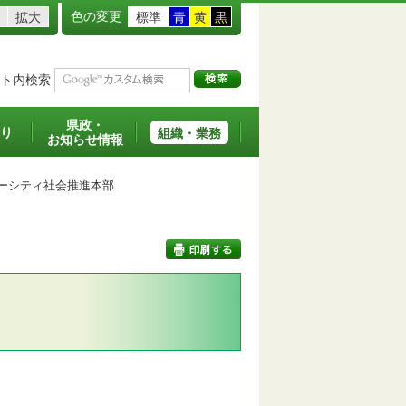
色の変更
拡大
標準
青
黄
黒
ト内検索
県政・
り
組織・業務
お知らせ情報
ーシティ社会推進本部
印刷する