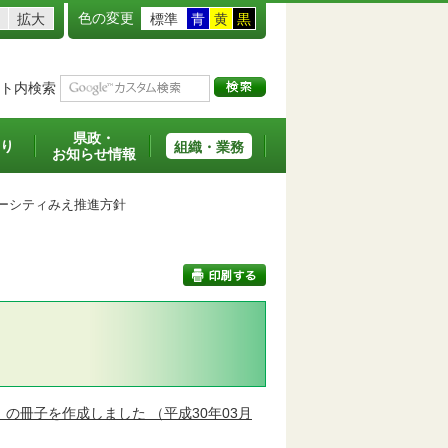
色の変更
拡大
標準
青
黄
黒
ト内検索
県政・
り
組織・業務
お知らせ情報
ーシティみえ推進方針
印刷する
」の冊子を作成しました
（平成30年03月