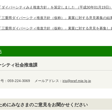
「ダイバーシティみえ推進方針」を策定しました
（平成30年01月19日
「三重県ダイバーシティ推進方針（仮称）」素案に対する意見募集の結
「三重県ダイバーシティ推進方針（仮称）」素案に対する意見を募集し
先
ーシティ社会推進課
：059-224-3069
メールアドレス：
iris@pref.mie.lg.jp
ためにみなさまのご意見をお聞かせください