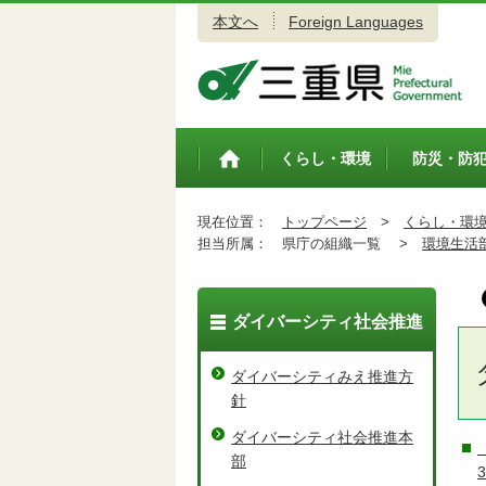
本文へ
Foreign Languages
三重県公式ウェブサイト
くらし・環境
防災・防
トップペ
ージ
現在位置：
トップページ
>
くらし・環
担当所属：
県庁の組織一覧 >
環境生活
ダイバーシティ社会推進
ダイバーシティみえ推進方
針
ダイバーシティ社会推進本
部