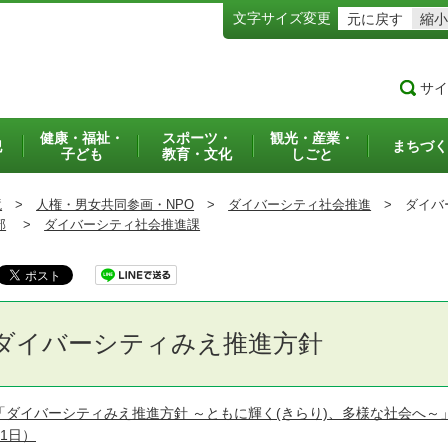
文字サイズ変更
元に戻す
縮小
サイ
健康・福祉・
スポーツ・
観光・産業・
犯
まちづく
子ども
教育・文化
しごと
境
>
人権・男女共同参画・NPO
>
ダイバーシティ社会推進
>
ダイバ
部
>
ダイバーシティ社会推進課
ダイバーシティみえ推進方針
「ダイバーシティみえ推進方針 ～ともに輝く(きらり)、多様な社会へ～
31日）