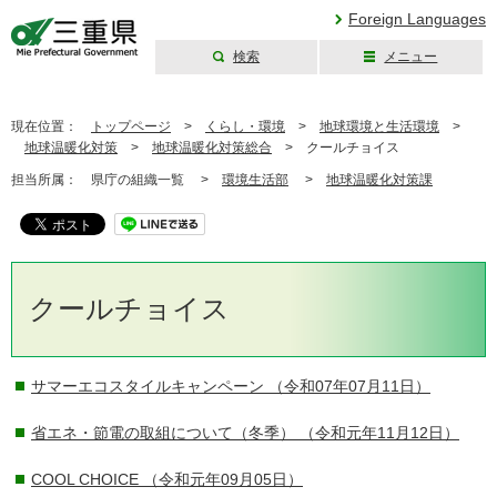
Foreign Languages
検索
メニュー
三重県公式ウェブ
サイト
現在位置：
トップページ
>
くらし・環境
>
地球環境と生活環境
>
地球温暖化対策
>
地球温暖化対策総合
>
クールチョイス
担当所属：
県庁の組織一覧 >
環境生活部
>
地球温暖化対策課
クールチョイス
サマーエコスタイルキャンペーン
（令和07年07月11日）
省エネ・節電の取組について（冬季）
（令和元年11月12日）
COOL CHOICE
（令和元年09月05日）