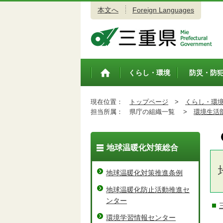
本文へ
Foreign Languages
三重県公式ウェブサイト
くらし・環境
防災・防
トップペ
ージ
現在位置：
トップページ
>
くらし・環
担当所属：
県庁の組織一覧 >
環境生活
地球温暖化対策総合
地球温暖化対策推進条例
地球温暖化防止活動推進セ
ンター
環境学習情報センター