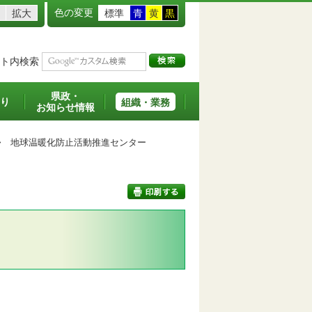
色の変更
拡大
標準
青
黄
黒
ト内検索
県政・
り
組織・業務
お知らせ情報
>
地球温暖化防止活動推進センター
印刷する