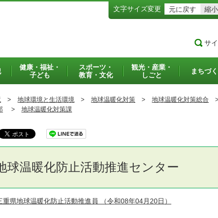
文字サイズ変更
元に戻す
縮小
サイ
健康・福祉・
スポーツ・
観光・産業・
犯
まちづく
子ども
教育・文化
しごと
境
>
地球環境と生活環境
>
地球温暖化対策
>
地球温暖化対策総合
部
>
地球温暖化対策課
地球温暖化防止活動推進センター
三重県地球温暖化防止活動推進員
（令和08年04月20日）