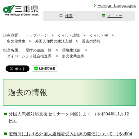
Foreign Languages
検索
メニュー
三重県公式ウェブ
サイト
現在位置：
トップページ
>
くらし・環境
>
くらし・税
>
多文化共生
>
外国人住民の生活支援
>
過去の情報
担当所属：
県庁の組織一覧 >
環境生活部
>
ダイバーシティ社会推進課
>
多文化共生班
過去の情報
外国人患者対応支援セミナーを開催します
（令和04年11月12
日）
避難所における外国人避難者受入訓練の開催について
（令和04