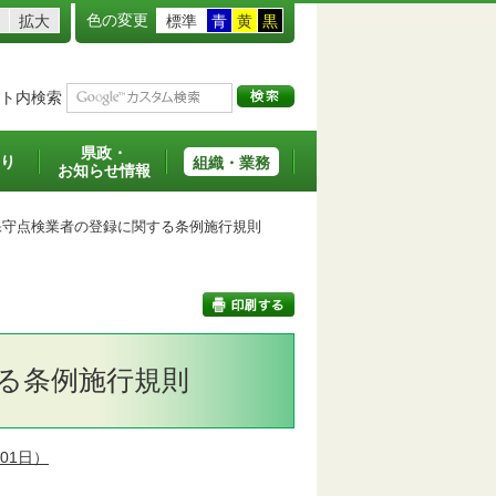
色の変更
拡大
標準
青
黄
黒
ト内検索
県政・
り
組織・業務
お知らせ情報
守点検業者の登録に関する条例施行規則
る条例施行規則
印刷する
01日）