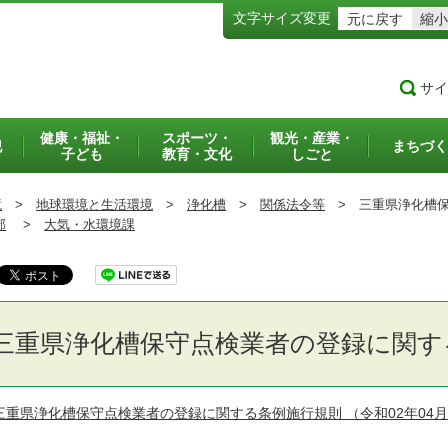
文字サイズ変更
元に戻す
縮小
サイ
健康・福祉・
スポーツ・
観光・産業・
犯
まちづく
子ども
教育・文化
しごと
境
>
地球環境と生活環境
>
浄化槽
>
関係法令等
>
三重県浄化槽保
部
>
大気・水環境課
三重県浄化槽保守点検業者の登録に関す
三重県浄化槽保守点検業者の登録に関する条例施行規則
（令和02年04月