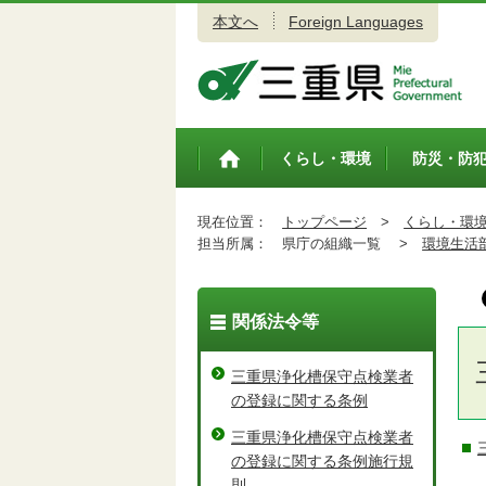
本文へ
Foreign Languages
三重県公式ウェブサイト
くらし・環境
防災・防
トップペ
ージ
現在位置：
トップページ
>
くらし・環
担当所属：
県庁の組織一覧 >
環境生活
関係法令等
三重県浄化槽保守点検業者
の登録に関する条例
三重県浄化槽保守点検業者
の登録に関する条例施行規
則