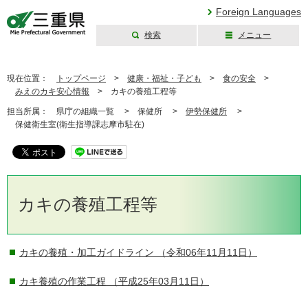
Foreign Languages
検索
メニュー
三重県公式ウェブ
サイト
現在位置：
トップページ
>
健康・福祉・子ども
>
食の安全
>
みえのカキ安心情報
>
カキの養殖工程等
担当所属：
県庁の組織一覧 >
保健所 >
伊勢保健所
>
保健衛生室(衛生指導課志摩市駐在)
カキの養殖工程等
カキの養殖・加工ガイドライン
（令和06年11月11日）
カキ養殖の作業工程
（平成25年03月11日）