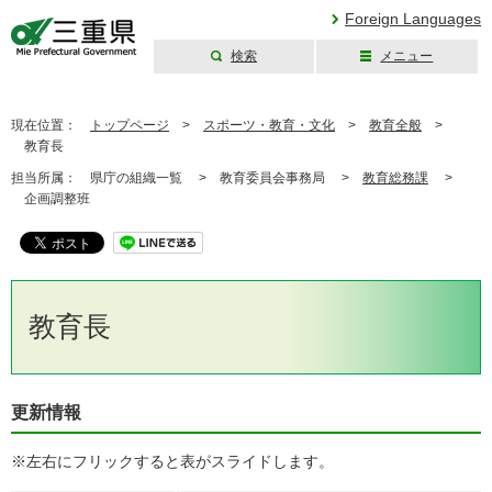
Foreign Languages
検索
メニュー
三重県公式ウェブ
サイト
現在位置：
トップページ
>
スポーツ・教育・文化
>
教育全般
>
教育長
担当所属：
県庁の組織一覧 >
教育委員会事務局 >
教育総務課
>
企画調整班
教育長
更新情報
※左右にフリックすると表がスライドします。