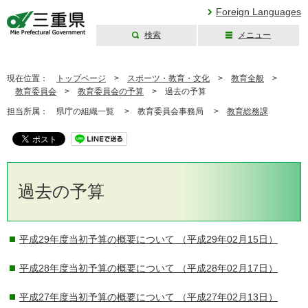
Foreign Languages
検索
メニュー
三重県公式ウェブ
サイト
現在位置：
トップページ
>
スポーツ・教育・文化
>
教育全般
>
教育委員会
>
教育委員会の予算
>
過去の予算
担当所属：
県庁の組織一覧 >
教育委員会事務局 >
教育総務課
過去の予算
平成29年度当初予算の概要について
（平成29年02月15日）
平成28年度当初予算の概要について
（平成28年02月17日）
平成27年度当初予算の概要について
（平成27年02月13日）