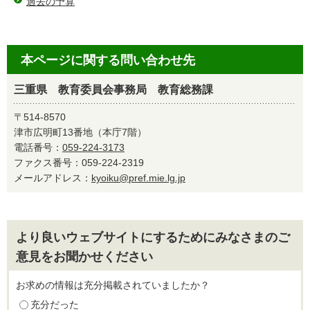
過去の予算
本ページに関する問い合わせ先
三重県 教育委員会事務局 教育総務課
〒514-8570
津市広明町13番地（本庁7階）
電話番号：
059-224-3173
ファクス番号：059-224-2319
メールアドレス：
kyoiku@pref.mie.lg.jp
より良いウェブサイトにするためにみなさまのご
意見をお聞かせください
お求めの情報は充分掲載されていましたか？
充分だった