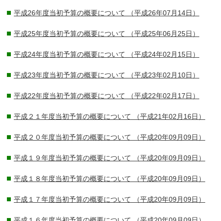
平成26年度当初予算の概要について
（平成26年07月14日）
平成25年度当初予算の概要について
（平成25年06月25日）
平成24年度当初予算の概要について
（平成24年02月15日）
平成23年度当初予算の概要について
（平成23年02月10日）
平成22年度当初予算の概要について
（平成22年02月17日）
平成２１年度当初予算の概要について
（平成21年02月16日）
平成２０年度当初予算の概要について
（平成20年09月09日）
平成１９年度当初予算の概要について
（平成20年09月09日）
平成１８年度当初予算の概要について
（平成20年09月09日）
平成１７年度当初予算の概要について
（平成20年09月09日）
平成１６年度当初予算の概要について
（平成20年09月09日）