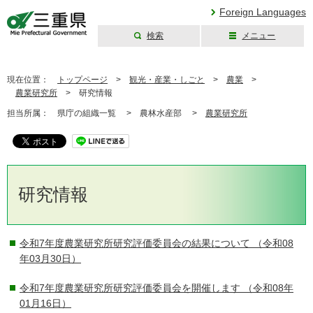
Foreign Languages
検索
メニュー
三重県公式ウェブ
サイト
現在位置：
トップページ
>
観光・産業・しごと
>
農業
>
農業研究所
>
研究情報
担当所属：
県庁の組織一覧 >
農林水産部 >
農業研究所
研究情報
令和7年度農業研究所研究評価委員会の結果について
（令和08
年03月30日）
令和7年度農業研究所研究評価委員会を開催します
（令和08年
01月16日）