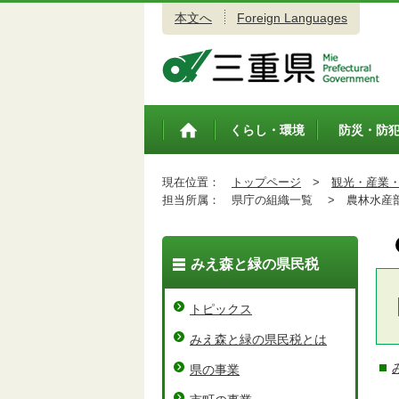
本文へ
Foreign Languages
三重県公式ウェブサイト
くらし・環境
防災・防
トップペ
ージ
現在位置：
トップページ
>
観光・産業
担当所属：
県庁の組織一覧 >
農林水産
みえ森と緑の県民税
トピックス
みえ森と緑の県民税とは
県の事業