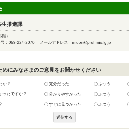
先
共生推進課
6階）
：059-224-2070
メールアドレス：
midori@pref.mie.lg.jp
ためにみなさまのご意見をお聞かせください
たか？
充分だった
ふつう
かったですか？
分かりやすかった
ふつう
？
すぐに見つかった
ふつう