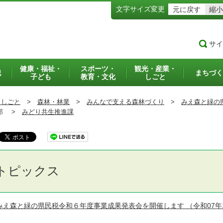
文字サイズ変更
元に戻す
縮小
サイ
健康・福祉・
スポーツ・
観光・産業・
犯
まちづく
子ども
教育・文化
しごと
・しごと
>
森林・林業
>
みんなで支える森林づくり
>
みえ森と緑の
部 >
みどり共生推進課
トピックス
みえ森と緑の県民税令和６年度事業成果発表会を開催します
（令和07年