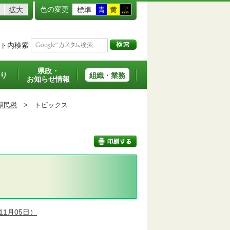
色の変更
拡大
標準
青
黄
黒
ト内検索
県政・
り
組織・業務
お知らせ情報
県民税
>
トピックス
印刷する
11月05日）