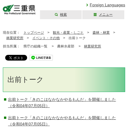
Foreign Languages
検索
メニュー
三重県公式ウェブ
サイト
現在位置：
トップページ
>
観光・産業・しごと
>
森林・林業
>
林業研究所
>
イベント・その他
>
出前トーク
担当所属：
県庁の組織一覧 >
農林水産部 >
林業研究所
出前トーク
出前トーク「きのこはなかなかやるもんだ」を開催しました
（令和04年07月05日）
出前トーク「きのこはなかなかやるもんだ」を開催しました
（令和04年07月05日）