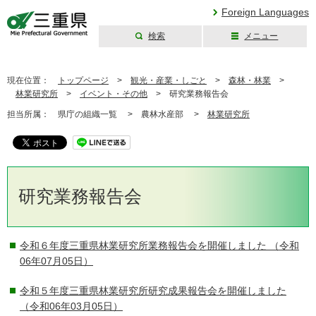
Foreign Languages
検索
メニュー
三重県公式ウェブ
サイト
現在位置：
トップページ
>
観光・産業・しごと
>
森林・林業
>
林業研究所
>
イベント・その他
>
研究業務報告会
担当所属：
県庁の組織一覧 >
農林水産部 >
林業研究所
研究業務報告会
令和６年度三重県林業研究所業務報告会を開催しました
（令和
06年07月05日）
令和５年度三重県林業研究所研究成果報告会を開催しました
（令和06年03月05日）