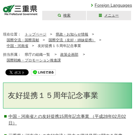
Foreign Languages
検索
メニュー
三重県公式ウェブ
サイト
現在位置：
トップページ
>
県政・お知らせ情報
>
国際交流・国際貢献
>
国際交流（友好・姉妹提携）
>
中国・河南省
>
友好提携１５周年記念事業
担当所属：
県庁の組織一覧 >
政策企画部
>
国際戦略・プロモーション推進課
友好提携１５周年記念事業
中国・河南省との友好提携15周年記念事業
（平成28年02月02
日）