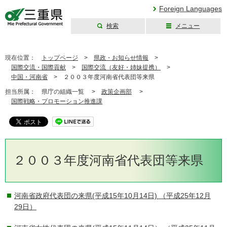
Foreign Languages
検索
メニュー
三重県公式ウェブ
サイト
現在位置：
トップページ
>
県政・お知らせ情報
>
国際交流・国際貢献
>
国際交流（友好・姉妹提携）
>
中国・河南省
>
２００３年度河南省代表団等来県
担当所属：
県庁の組織一覧 >
政策企画部
>
国際戦略・プロモーション推進課
２００３年度河南省代表団等来県
河南省政府代表団の来県(平成15年10月14日)
（平成25年12月
29日）