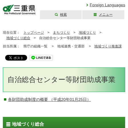
Foreign Languages
検索
メニュー
三重県公式ウェブ
サイト
現在位置：
トップページ
>
まちづくり
>
地域づくり
>
地域づくり総合
>
自治総合センター等財団助成事業
担当所属：
県庁の組織一覧 >
地域連携・交通部 >
地域づくり推進課
自治総合センター等財団助成事業
各財団助成制度の概要
（平成20年01月25日）
地域づくり総合