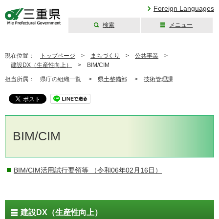
Foreign Languages
検索
メニュー
三重県公式ウェブ
サイト
現在位置：
トップページ
>
まちづくり
>
公共事業
>
建設DX（⽣産性向上）
>
BIM/CIM
担当所属：
県庁の組織一覧 >
県土整備部
>
技術管理課
BIM/CIM
BIM/CIM活用試行要領等
（令和06年02月16日）
建設DX（⽣産性向上）