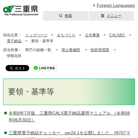
Foreign Languages
検索
メニュー
三重県公式ウェブ
サイト
現在位置：
トップページ
>
まちづくり
>
公共事業
>
CALS/EC
>
電子納品
>
要領・基準等
担当所属：
県庁の組織一覧 >
県土整備部
>
技術管理課
>
情報化班
要領・基準等
令和8年7月版 三重県CALS電子納品運用マニュアル
（令和08
年06月30日）
三重県電子納品チェッカー ver24.1を公開しました。(R707マ