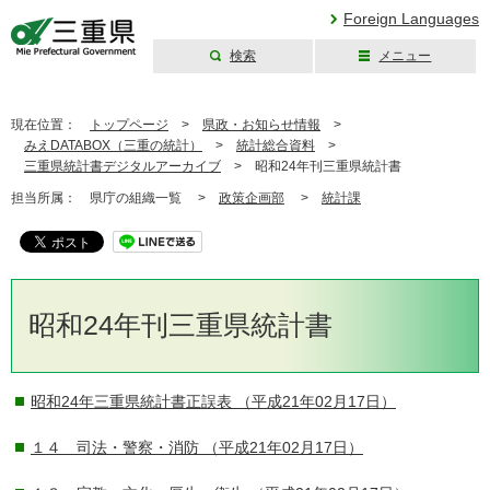
Foreign Languages
検索
メニュー
三重県公式ウェブ
サイト
現在位置：
トップページ
>
県政・お知らせ情報
>
みえDATABOX（三重の統計）
>
統計総合資料
>
三重県統計書デジタルアーカイブ
>
昭和24年刊三重県統計書
担当所属：
県庁の組織一覧 >
政策企画部
>
統計課
昭和24年刊三重県統計書
昭和24年三重県統計書正誤表
（平成21年02月17日）
１４ 司法・警察・消防
（平成21年02月17日）