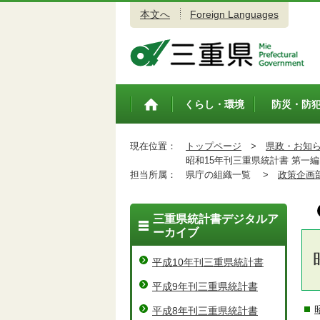
本文へ
Foreign Languages
三重県公式ウェブサイト
くらし・環境
防災・防
トップペ
ージ
現在位置：
トップページ
>
県政・お知
昭和15年刊三重県統計書 第一編
担当所属：
県庁の組織一覧 >
政策企画
三重県統計書デジタルア
ーカイブ
平成10年刊三重県統計書
平成9年刊三重県統計書
平成8年刊三重県統計書