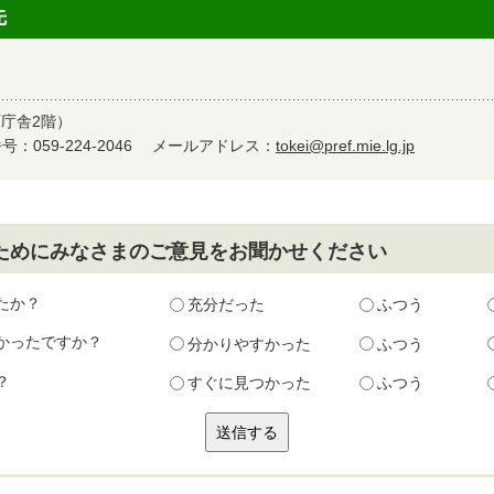
先
町庁舎2階）
：059-224-2046
メールアドレス：
tokei@pref.mie.lg.jp
ためにみなさまのご意見をお聞かせください
たか？
充分だった
ふつう
かったですか？
分かりやすかった
ふつう
？
すぐに見つかった
ふつう