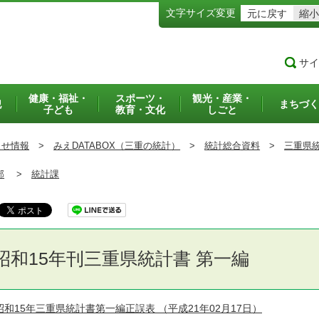
文字サイズ変更
元に戻す
縮小
サイ
健康・福祉・
スポーツ・
観光・産業・
犯
まちづく
子ども
教育・文化
しごと
らせ情報
>
みえDATABOX（三重の統計）
>
統計総合資料
>
三重県
部
>
統計課
昭和15年刊三重県統計書 第一編
昭和15年三重県統計書第一編正誤表
（平成21年02月17日）