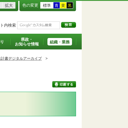
色の変更
拡大
標準
青
黄
黒
ト内検索
県政・
り
組織・業務
お知らせ情報
統計書デジタルアーカイブ
>
印刷する