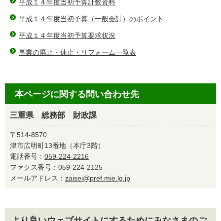
平成１４年度当初予算計数資料
平成１４年度当初予算（一般会計）のポイント
平成１４年度当初予算要求状況
事業の廃止・休止・リフォーム一覧表
本ページに関する問い合わせ先
三重県 総務部 財政課
〒514-8570
津市広明町13番地（本庁3階）
電話番号：
059-224-2216
ファクス番号：059-224-2125
メールアドレス：
zaisei@pref.mie.lg.jp
より良いウェブサイトにするためにみなさまのご