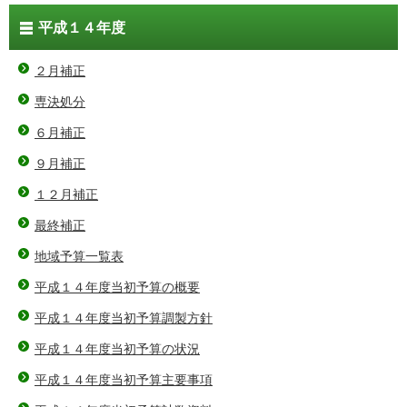
平成１４年度
２月補正
専決処分
６月補正
９月補正
１２月補正
最終補正
地域予算一覧表
平成１４年度当初予算の概要
平成１４年度当初予算調製方針
平成１４年度当初予算の状況
平成１４年度当初予算主要事項