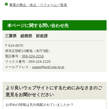
事業の廃止・休止・リフォーム一覧表
本ページに関する問い合わせ先
三重県 総務部 財政課
〒514-8570
津市広明町13番地（本庁3階）
電話番号：
059-224-2216
ファクス番号：059-224-2125
メールアドレス：
zaisei@pref.mie.lg.jp
より良いウェブサイトにするためにみなさまのご
意見をお聞かせください
お求めの情報は充分掲載されていましたか？