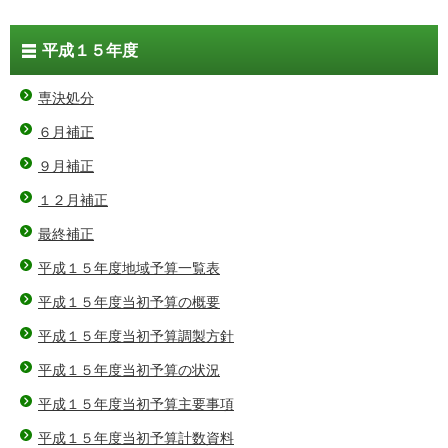
平成１５年度
専決処分
６月補正
９月補正
１２月補正
最終補正
平成１５年度地域予算一覧表
平成１５年度当初予算の概要
平成１５年度当初予算調製方針
平成１５年度当初予算の状況
平成１５年度当初予算主要事項
平成１５年度当初予算計数資料