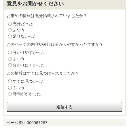
意見をお聞かせください
お求めの情報は充分掲載されていましたか？
充分だった
ふつう
足りなかった
このページの内容や表現は分かりやすかったですか？
分かりやすかった
ふつう
分かりにくかった
この情報はすぐに見つけられましたか？
すぐに見つかった
ふつう
時間がかかった
ページID：
000067287