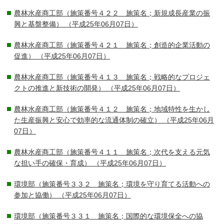
農林水産商工部（施策番号４２２ 施策名；新規成長産業の振
興と基盤整備）
（平成25年06月07日）
農林水産商工部（施策番号４２１ 施策名；創造的企業活動の
促進）
（平成25年06月07日）
農林水産商工部（施策番号４１３ 施策名；戦略的なプロジェ
クトの推進と新技術の開発）
（平成25年06月07日）
農林水産商工部（施策番号４１２ 施策名；地域特性を生かし
た生産振興と安心で効率的な流通体制の確立）
（平成25年06月
07日）
農林水産商工部（施策番号４１１ 施策名；次代を支える元気
な担い手の確保・育成）
（平成25年06月07日）
環境部（施策番号３３２ 施策名；環境を守り育てる活動への
参加と協働）
（平成25年06月07日）
環境部（施策番号３３１ 施策名；国際的な環境保全への協