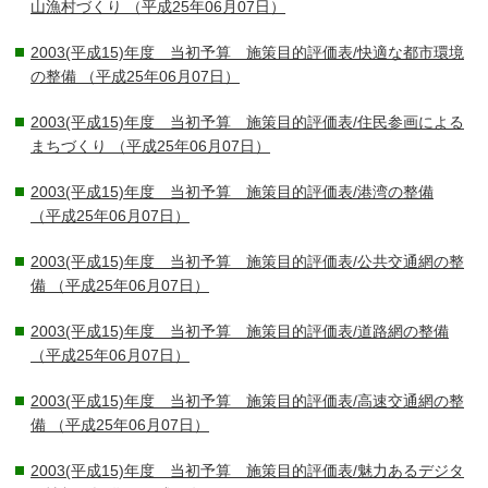
山漁村づくり
（平成25年06月07日）
2003(平成15)年度 当初予算 施策目的評価表/快適な都市環境
の整備
（平成25年06月07日）
2003(平成15)年度 当初予算 施策目的評価表/住民参画による
まちづくり
（平成25年06月07日）
2003(平成15)年度 当初予算 施策目的評価表/港湾の整備
（平成25年06月07日）
2003(平成15)年度 当初予算 施策目的評価表/公共交通網の整
備
（平成25年06月07日）
2003(平成15)年度 当初予算 施策目的評価表/道路網の整備
（平成25年06月07日）
2003(平成15)年度 当初予算 施策目的評価表/高速交通網の整
備
（平成25年06月07日）
2003(平成15)年度 当初予算 施策目的評価表/魅力あるデジタ