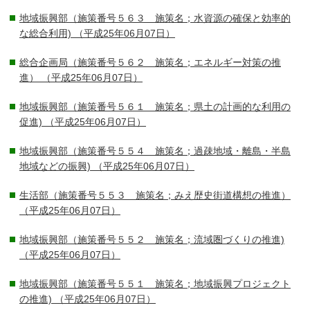
地域振興部（施策番号５６３ 施策名；水資源の確保と効率的
な総合利用)
（平成25年06月07日）
総合企画局（施策番号５６２ 施策名；エネルギー対策の推
進）
（平成25年06月07日）
地域振興部（施策番号５６１ 施策名；県土の計画的な利用の
促進)
（平成25年06月07日）
地域振興部（施策番号５５４ 施策名；過疎地域・離島・半島
地域などの振興)
（平成25年06月07日）
生活部（施策番号５５３ 施策名；みえ歴史街道構想の推進）
（平成25年06月07日）
地域振興部（施策番号５５２ 施策名；流域圏づくりの推進)
（平成25年06月07日）
地域振興部（施策番号５５１ 施策名；地域振興プロジェクト
の推進)
（平成25年06月07日）