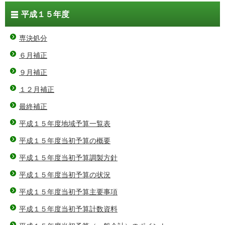
平成１５年度
専決処分
６月補正
９月補正
１２月補正
最終補正
平成１５年度地域予算一覧表
平成１５年度当初予算の概要
平成１５年度当初予算調製方針
平成１５年度当初予算の状況
平成１５年度当初予算主要事項
平成１５年度当初予算計数資料