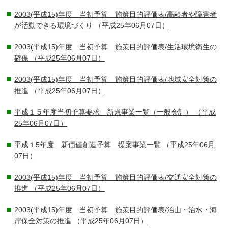
2003(平成15)年度 当初予算 施策目的評価表/高齢者や障害者
が活動できる環境づくり
（平成25年06月07日）
2003(平成15)年度 当初予算 施策目的評価表/生活環境衛生の
確保
（平成25年06月07日）
2003(平成15)年度 当初予算 施策目的評価表/地域安全対策の
推進
（平成25年06月07日）
平成１５年度当初予算要求 新規事業一覧（一般会計）
（平成
25年06月07日）
平成１5年度 新価値創造予算 提案事業一覧
（平成25年06月
07日）
2003(平成15)年度 当初予算 施策目的評価表/交通安全対策の
推進
（平成25年06月07日）
2003(平成15)年度 当初予算 施策目的評価表/治山・治水・海
岸保全対策の推進
（平成25年06月07日）