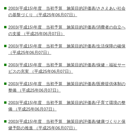
2003(平成15)年度 当初予算 施策目的評価表/ささえあい社会
の基盤づくり
（平成25年06月07日）
2003(平成15)年度 当初予算 施策目的評価表/消費者の自立へ
の支援
（平成25年06月07日）
2003(平成15)年度 当初予算 施策目的評価表/生活保障の確保
（平成25年06月07日）
2003(平成15)年度 当初予算 施策目的評価表/保健・福祉サー
ビスの充実
（平成25年06月07日）
2003(平成15)年度 当初予算 施策目的評価表/医療提供体制の
整備
（平成25年06月07日）
2003(平成15)年度 当初予算 施策目的評価表/子育て環境の整
備
（平成25年06月07日）
2003(平成15)年度 当初予算 施策目的評価表/健康づくりと保
健予防の推進
（平成25年06月07日）