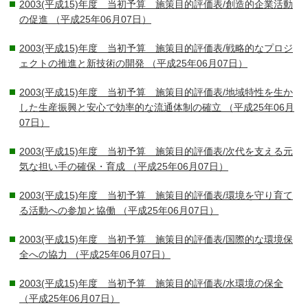
2003(平成15)年度 当初予算 施策目的評価表/創造的企業活動
の促進
（平成25年06月07日）
2003(平成15)年度 当初予算 施策目的評価表/戦略的なプロジ
ェクトの推進と新技術の開発
（平成25年06月07日）
2003(平成15)年度 当初予算 施策目的評価表/地域特性を生か
した生産振興と安心で効率的な流通体制の確立
（平成25年06月
07日）
2003(平成15)年度 当初予算 施策目的評価表/次代を支える元
気な担い手の確保・育成
（平成25年06月07日）
2003(平成15)年度 当初予算 施策目的評価表/環境を守り育て
る活動への参加と協働
（平成25年06月07日）
2003(平成15)年度 当初予算 施策目的評価表/国際的な環境保
全への協力
（平成25年06月07日）
2003(平成15)年度 当初予算 施策目的評価表/水環境の保全
（平成25年06月07日）