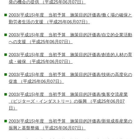
発の機会の提供
（平成25年06月07日）
2003(平成15)年度 当初予算 施策目的評価表/働く場の確保と
勤労者生活の支援
（平成25年06月07日）
2003(平成15)年度 当初予算 施策目的評価表/自立的企業活動
への支援
（平成25年06月07日）
2003(平成15)年度 当初予算 施策目的評価表/創造的人材の育
成・確保
（平成25年06月07日）
2003(平成15)年度 当初予算 施策目的評価表/技術の高度化の
促進
（平成25年06月07日）
2003(平成15)年度 当初予算 施策目的評価表/集客交流産業
（ビジターズ・インダストリー）の振興
（平成25年06月07
日）
2003(平成15)年度 当初予算 施策目的評価表/新規成長産業の
振興と基盤整備
（平成25年06月07日）