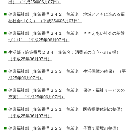
出）
（平成25年06月07日）
健康福祉部（施策番号２４２ 施策名；地域とともに進める福
祉社会づくり）
（平成25年06月07日）
健康福祉部（施策番号２４１ 施策名；ささえあい社会の基盤
づくり）
（平成25年06月07日）
生活部（施策番号２３４ 施策名；消費者の自立への支援）
（平成25年06月07日）
健康福祉部（施策番号２３３ 施策名；生活保障の確保）
（平
成25年06月07日）
健康福祉部（施策番号２３２ 施策名；保健・福祉サービスの
充実）
（平成25年06月07日）
健康福祉部（施策番号２３１ 施策名；医療提供体制の整備）
（平成25年06月07日）
健康福祉部（施策番号２２３ 施策名；子育て環境の整備）