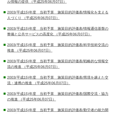
ル情報の提供
（平成25年06月07日）
2003(平成15)年度 当初予算 施策目的評価表/情報化を支える
人づくり
（平成25年06月07日）
2003(平成15)年度 当初予算 施策目的評価表/情報通信基盤の
整備と公共サービスの高度化
（平成25年06月07日）
2003(平成15)年度 当初予算 施策目的評価表/科学技術交流の
推進
（平成25年06月07日）
2003(平成15)年度 当初予算 施策目的評価表/戦略的な情報交
流の推進
（平成25年06月07日）
2003(平成15)年度 当初予算 施策目的評価表/県境を越えた交
流・連携の推進
（平成25年06月07日）
2003(平成15)年度 当初予算 施策目的評価表/国際交流・協力
の推進
（平成25年06月07日）
2003(平成15)年度 当初予算 施策目的評価表/勤労者の能力開