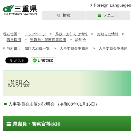
Foreign Languages
検索
メニュー
三重県公式ウェブ
サイト
現在位置：
トップページ
>
県政・お知らせ情報
>
お知らせ情報
>
職員採用
>
県職員・警察官等採用
>
説明会
担当所属：
県庁の組織一覧 >
人事委員会事務局 >
人事委員会事務局
説明会
人事委員会主催の説明会
（令和08年01月16日）
県職員・警察官等採用