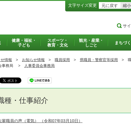
文字サイズ変更
元に戻す
縮小
サイ
健康・福祉・
スポーツ・
観光・産業・
犯
まちづく
子ども
教育・文化
しごと
らせ情報
>
お知らせ情報
>
職員採用
>
県職員・警察官等採用
>
職
事務局 >
人事委員会事務局
職種・仕事紹介
先輩職員の声（電気）
（令和07年03月10日）