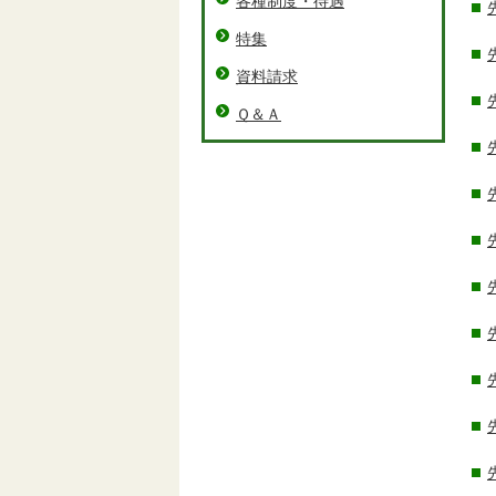
各種制度・待遇
特集
資料請求
Ｑ＆Ａ