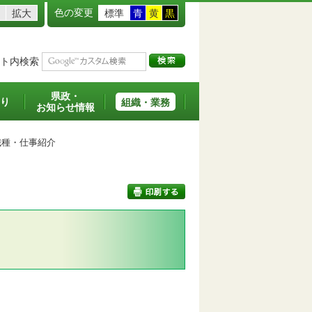
色の変更
拡大
標準
青
黄
黒
ト内検索
県政・
り
組織・業務
お知らせ情報
種・仕事紹介
印刷する