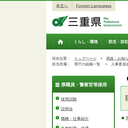
本文へ
Foreign Languages
三重県公式ウェブサイト
くらし・環境
防災・防
トップペ
ージ
現在位置：
トップページ
>
県政・お知
担当所属：
県庁の組織一覧 >
人事委員会
県職員・警察官等採用
採用試験
説明会
職種・仕事紹介