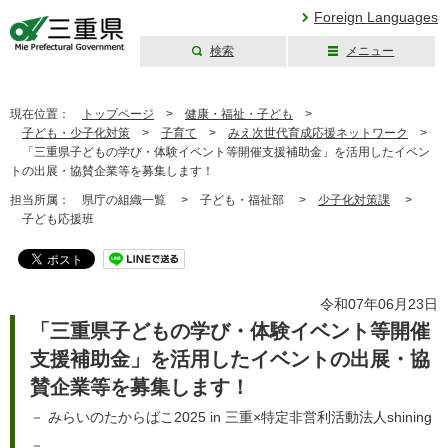
Foreign Languages
検索
メニュー
三重県公式ウェブ
サイト
現在位置：
トップページ
>
健康・福祉・子ども
>
子ども・少子化対策
>
子育て
>
みえ次世代育成応援ネットワーク
>
「三重県子どもの学び・体験イベント等開催支援補助金」を活用したイベン
トの出展・協賛企業等を募集します！
担当所属：
県庁の組織一覧 >
子ども・福祉部 >
少子化対策課
>
子ども応援班
令和07年06月23日
「三重県子どもの学び・体験イベント等開催
支援補助金」を活用したイベントの出展・協
賛企業等を募集します！
－ みらいのたからばこ2025 in 三重×特定非営利活動法人shining
－