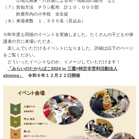
⑦地元農家・八百屋による旬・地産品の販売 など
（７）告知方法 チラシ配布 計１０，０００部
鈴鹿市内の小学校 全生徒
（８）来場者数 １，５００名（見込み）
※昨年度も同様のイベントを実施しました。たくさんの子どもや保
護者の方に来場いただき、
楽しんでいただけるイベントになりました。詳細は以下のページ
をご覧ください。
どういったイベントなのか、イメージしていただけます！
「みらいのたからばこ2024 in 三重×特定非営利活動法人
shining」
令和６年１２月２２日開催