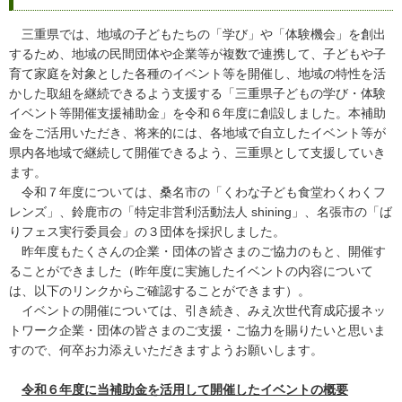
三重県では、地域の子どもたちの「学び」や「体験機会」を創出
するため、地域の民間団体や企業等が複数で連携して、子どもや子
育て家庭を対象とした各種のイベント等を開催し、地域の特性を活
かした取組を継続できるよう支援する「三重県子どもの学び・体験
イベント等開催支援補助金」を令和６年度に創設しました。本補助
金をご活用いただき、将来的には、各地域で自立したイベント等が
県内各地域で継続して開催できるよう、三重県として支援していき
ます。
令和７年度については、桑名市の「くわな子ども食堂わくわくフ
レンズ」、鈴鹿市の「特定非営利活動法人 shining」、名張市の「ば
りフェス実行委員会」の３団体を採択しました。
昨年度もたくさんの企業・団体の皆さまのご協力のもと、開催す
ることができました（昨年度に実施したイベントの内容について
は、以下のリンクからご確認することができます）。
イベントの開催については、引き続き、みえ次世代育成応援ネッ
トワーク企業・団体の皆さまのご支援・ご協力を賜りたいと思いま
すので、何卒お力添えいただきますようお願いします。
令和６年度に当補助金を活用して開催したイベントの概要