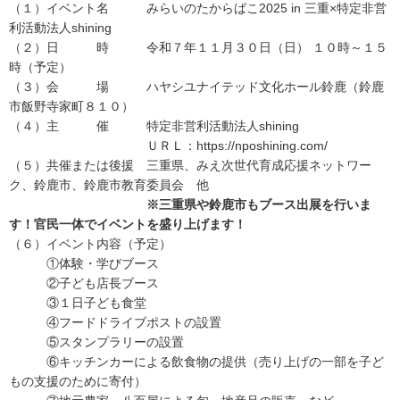
（１）イベント名 みらいのたからばこ2025 in 三重×特定非営
利活動法人shining
（２）日 時 令和７年１１月３０日（日） １０時～１５
時（予定）
（３）会 場 ハヤシユナイテッド文化ホール鈴鹿（鈴鹿
市飯野寺家町８１０）
（４）主 催 特定非営利活動法人shining
ＵＲＬ：https://nposhining.com/
（５）共催または後援 三重県、みえ次世代育成応援ネットワー
ク、鈴鹿市、鈴鹿市教育委員会 他
※三重県や鈴鹿市もブース出展を行いま
す！官民一体でイベントを盛り上げます！
（６）イベント内容（予定）
①体験・学びブース
②子ども店長ブース
③１日子ども食堂
④フードドライブポストの設置
⑤スタンプラリーの設置
⑥キッチンカーによる飲食物の提供（売り上げの一部を子ど
もの支援のために寄付）