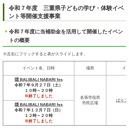
令和７年度 三重県子どもの学び・体験イベ
ント等開催支援事業
令和７年度に当補助金を活用して開催したイベン
トの概要
※左右にフリックすると表がスライドします。
イベント名、日時
場所
イ
隠 BALIBALI NABARI fes
令和７年９月２７日（土）
１０時～２０時
※終了しました
名張市役所
ばりフ
市民広場
隠 BALIBALI NABARI fes
令和７年１２月７日（日）
１２時～２０時
※終了しました