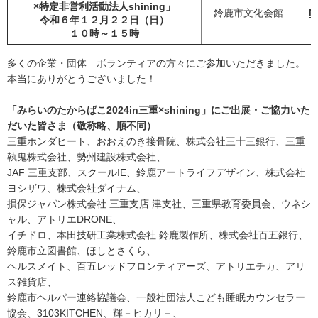
×特定非営利活動法人shining」
鈴鹿市文化会館
N
令和６年１２月２２日（日）
１０時～１５時
多くの企業・団体 ボランティアの方々にご参加いただきました。
本当にありがとうございました！
「みらいのたからばこ2024in三重×shining」にご出展・ご協力いた
だいた皆さま（敬称略、順不同）
三重ホンダヒート、おおえのき接骨院、株式会社三十三銀行、三重
執鬼株式会社、勢州建設株式会社、
JAF 三重支部、スクールIE、鈴鹿アートライフデザイン、株式会社
ヨシザワ、株式会社ダイナム、
損保ジャパン株式会社 三重支店 津支社、三重県教育委員会、ウネシ
ャル、アトリエDRONE、
イチドロ、本田技研工業株式会社 鈴鹿製作所、株式会社百五銀行、
鈴鹿市立図書館、ほしとさくら、
ヘルスメイト、百五レッドフロンティアーズ、アトリエチカ、アリ
ス雑貨店、
鈴鹿市ヘルパー連絡協議会、一般社団法人こども睡眠カウンセラー
協会、3103KITCHEN、輝－ヒカリ－、