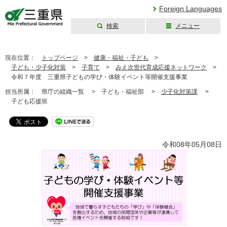
Foreign Languages
検索
メニュー
三重県公式ウェブ
サイト
現在位置：
トップページ
>
健康・福祉・子ども
>
子ども・少子化対策
>
子育て
>
みえ次世代育成応援ネットワーク
>
令和７年度 三重県子どもの学び・体験イベント等開催支援事業
担当所属：
県庁の組織一覧 >
子ども・福祉部 >
少子化対策課
>
子ども応援班
令和08年05月08日