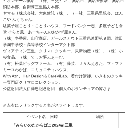
イオンモール桑名、（株）三交イン 、桑名市、桑名警察署、桑名市
消防本部、自衛隊三重協力本部、
ヤマモリ株式会社、大東建託（株）、（一社）三重県里親会、はん
こや ふくちゃん、
駄菓子屋ことり・ことりハウス、フードバンク一志、多度子ども食
堂 そらと風、あーちゃんのおかず屋さん、
（株）壱番屋、山守商店、ガールスカウト三重県連盟第９団、津田
学園中学校・高等学校インターアクト部、
ヴィアティン三重、クリマロクッキー、貝新物産（株）、（株）小
杉食品、（株）てしお夢ふぁーむ、
（有）松葉ビッグファーム、（有）藤芸、ＪＡみえきた、マ・ファ
ミーユわかば、コミュニティハウス、
With Azn、Hair Design＆CareViLab、着付け講師、いきものクッキ
ー専門店クリマロコレクション、
公益財団法人伊藤忠記念財団、個人のボランティアの皆さま
※左右にフリックすると表がスライドします。
イベント名、日時
場所
「みらいのたからばこ2024in三重