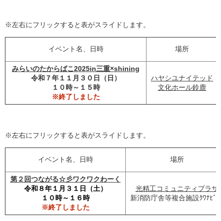
※左右にフリックすると表がスライドします。
イベント名、日時
場所
みらいのたからばこ2025in三重×shining
令和７年１１月３０日（日）
ハヤシユナイテッド
１０時～１５時
文化ホール鈴鹿
※終了しました
※左右にフリックすると表がスライドします。
イベント名、日時
場所
第２回つながる☆彡ワクワクわーく
令和８年１月３１日（土）
光精工コミュニティプラザ
１０時～１６時
新消防庁舎等複合施設ｸﾜﾅﾋﾞｽ
※終了しました