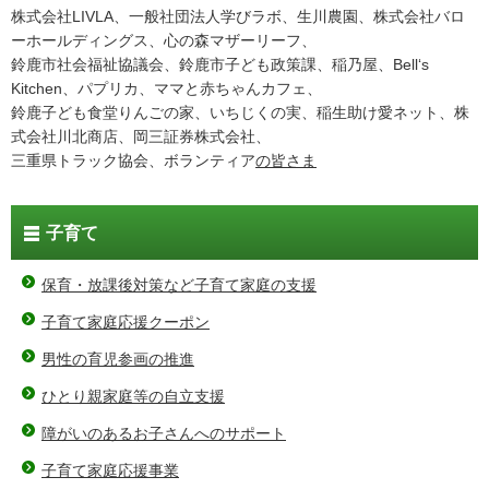
株式会社LIVLA、一般社団法人学びラボ、生川農園、株式会社バロ
ーホールディングス、心の森マザーリーフ、
鈴鹿市社会福祉協議会、鈴鹿市子ども政策課、稲乃屋、Bell‘s
Kitchen、パプリカ、ママと赤ちゃんカフェ、
鈴鹿子ども食堂りんごの家、いちじくの実、稲生助け愛ネット、株
式会社川北商店、岡三証券株式会社、
三重県トラック協会、ボランティア
の
皆さま
子育て
保育・放課後対策など子育て家庭の支援
子育て家庭応援クーポン
男性の育児参画の推進
ひとり親家庭等の自立支援
障がいのあるお子さんへのサポート
子育て家庭応援事業