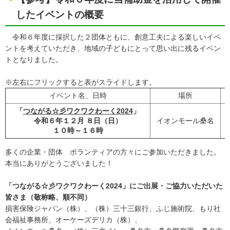
したイベントの概要
令和６年度に採択した２団体ともに、創意工夫による楽しいイベ
ントを考えていただき、地域の子どもにとって思い出に残るイベン
トとなりました。
※左右にフリックすると表がスライドします。
イベント名、日時
場所
「
つながる☆彡ワクワクわーく2024
」
令和６年１２月 ８日（日）
イオンモール桑名
１０時～１６時
多くの企業・団体 ボランティアの方々にご参加いただきました。
本当にありがとうございました！
「つながる☆彡ワクワクわーく2024」にご出展・ご協力いただいた
皆さま（敬称略、順不同）
損害保険ジャパン（株）、（株）三十三銀行、ふじ施術院、もり社
会福祉事務所、オーケーズデリカ（株）、