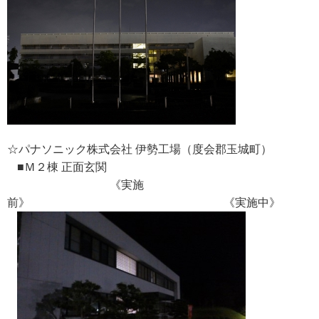
☆パナソニック株式会社 伊勢工場（度会郡玉城町）
■Ｍ２棟 正面玄関
《実施
前》 《実施中》