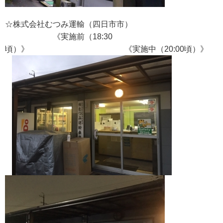
☆株式会社むつみ運輸（四日市市）
《実施前（18:30
頃）》 《実施中（20:00頃）》