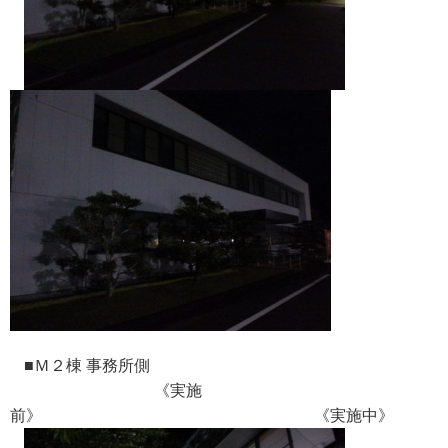
■Ｍ２棟 事務所側
《実施
前》 《実施中》