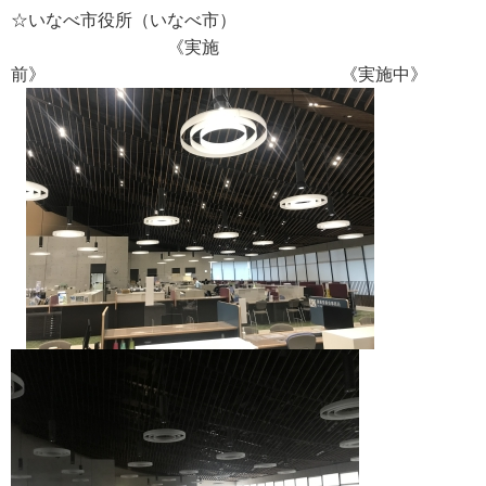
☆いなべ市役所（いなべ市）
《実施
前》 《実施中》