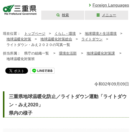
Foreign Languages
検索
メニュー
三重県公式ウェブ
サイト
現在位置：
トップページ
>
くらし・環境
>
地球環境と生活環境
>
地球温暖化対策
>
地球温暖化対策総合
>
ライトダウン
>
ライトダウン・みえ２０２０の写真一覧
担当所属：
県庁の組織一覧 >
環境生活部
>
地球温暖化対策課
>
地球温暖化対策班
令和02年09月09日
三重県地球温暖化防止／ライトダウン運動「ライトダウ
ン・みえ2020」
県内の様子