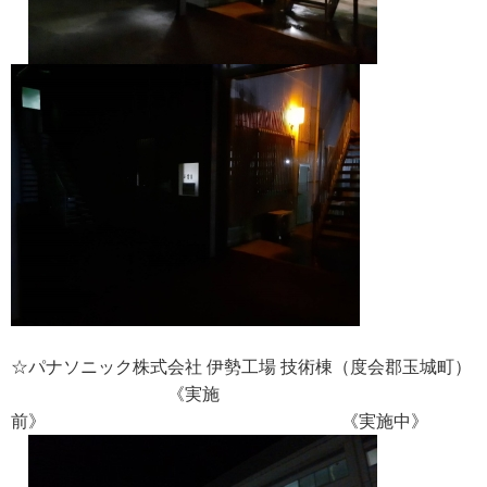
☆パナソニック株式会社 伊勢工場 技術棟（度会郡玉城町）
《実施
前》 《実施中》