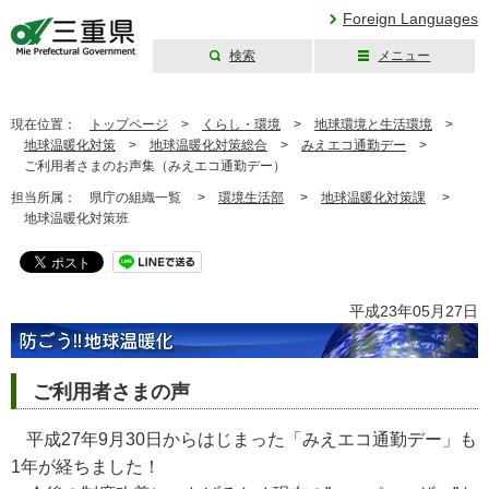
Foreign Languages
検索
メニュー
三重県公式ウェブ
サイト
現在位置：
トップページ
>
くらし・環境
>
地球環境と生活環境
>
地球温暖化対策
>
地球温暖化対策総合
>
みえエコ通勤デー
>
ご利用者さまのお声集（みえエコ通勤デー）
担当所属：
県庁の組織一覧 >
環境生活部
>
地球温暖化対策課
>
地球温暖化対策班
平成23年05月27日
ご利用者さまの声
平成27年9月30日からはじまった「みえエコ通勤デー」も
1年が経ちました！