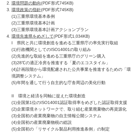
環境問題の動向
(PDF形式745KB)
環境政策の指針
(PDF形式745KB)
(1)三重県環境基本条例
(2)三重県環境基本計画
(3)三重県環境基本計画アクションプラン
環境先進県をめざして
(PDF形式1,034KB)
I 県民と共に環境創造を進める三重県庁の率先実行取組
(1)行政機関としてのISO14001の取り組み
(2)先進的な取組を進める三重県庁のグリーン購入
(3)28℃の適正冷房を推進する「夏のエコスタイル」
(4)計画段階から環境配慮された公共事業を推進するための「環
境調整システム」
(5)年間を通して行う自主的な庁舎周辺の美化行動
II 環境と経済を同軸に捉えた環境創造
(1)全国第1位のISO14001認証取得率をめざした認証取得支援
(2)企業環境ネットワークで、取り組む産業廃棄物の再資源化
(3)全国初の産業廃棄物の自主情報公開システム
(4)全国初の産業廃棄物税の総説
(5)全国初の「リサイクル製品利用推進条例」の制定