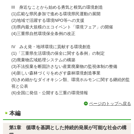
III 身近なことから始める勇気と根気の環境創造
(1)広範な県民参加で進める環境県民運動の展開
(2)地域で活躍する環境NPO等への支援
(3)県内最大規模のエコイベント「環境フェア」の開催
(4)三重県自然環境保全条例の改正
IV みえ発・地球環境に貢献する環境創造
(1)「三重県生活環境の保全に関する条例」の制定
(2)廃棄物広域処理システムの構築
(3)不法投棄を断固許さない産業廃棄物の監視体制の整備
(4)新しい森林づくりをめざす森林環境創造事業
(5)きめ細かなダイオキシン類、環境ホルモンに関する継続的監
視と公表
(6)全国に発信・公開する三重の環境情報
ページのトップへ戻る
本編
第1章 循環を基調とした持続的発展が可能な社会の構