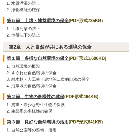
水質汚濁の防止
浄化機能の確保
第５節 土壌・地盤環境の保全
(PDF形式735KB)
土壌汚染の防止
地盤沈下の防止
第2章 人と自然が共にある環境の保全
第１節 多様な自然環境の保全
(PDF形式1,686KB)
自然環境の概況
すぐれた自然環境の保全
雑木林・人工林・農地等二次的自然の保全
沿岸域の自然環境の保全
第２節 生物の多様性の確保
(PDF形式464KB)
貴重・希少な野生生物の保護
生態系の多様性の確保
第３節 良好な自然環境の活用
(PDF形式841KB)
自然公園等の整備・活用