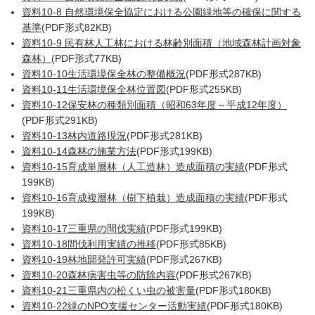
資料10-8 自然環境保全協定における公園緑地等の確保に関する
基準
(PDF形式82KB)
資料10-9 民有林人工林における林齢別面積（地域森林計画対象
森林）
(PDF形式77KB)
資料10-10生活環境保全林の整備概況
(PDF形式287KB)
資料10-11生活環境保全林位置図
(PDF形式255KB)
資料10-12保安林の種類別面積（昭和63年度～平成12年度）
(PDF形式291KB)
資料10-13林内道路現況
(PDF形式281KB)
資料10-14森林の施業方法
(PDF形式199KB)
資料10-15育成単層林（人工造林）造成面積の実績
(PDF形式
199KB)
資料10-16育成複層林（樹下植栽）造成面積の実績
(PDF形式
199KB)
資料10-17三重県の間伐実績
(PDF形式199KB)
資料10-18間伐利用実績の推移
(PDF形式85KB)
資料10-19林地開発許可実績
(PDF形式267KB)
資料10-20森林病害虫等の防除内容
(PDF形式267KB)
資料10-21三重県内の松くい虫の被害量
(PDF形式180KB)
資料10-22緑のNPO支援センター活動実績
(PDF形式180KB)