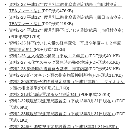
資料2-22 平成12年度月別二酸化窒素測定結果（市町村測定、
TEAプレート法）
(PDF形式476KB)
資料2-23 平成12年度月別二酸化窒素測定結果（四日市市測定、
TEAプレート法）
(PDF形式219KB)
資料2-24 平成12年度月別降下ばいじん測定結果（市町村測定）
(PDF形式217KB)
資料2-25 降下ばいじん量の経年変化（平成９年度～１２年度、
継続測定局）
(PDF形式401KB)
資料2-26 立入検査の状況（平成１２年度）
(PDF形式401KB)
資料2-27 光化学スモッグ緊急時の発令地域
(PDF形式461KB)
資料2-28 緊急時の措置発令基準、措置内容
(PDF形式461KB)
資料2-29ダイオキシン類の指定物質抑制基準
(PDF形式117KB)
資料2-30浮遊粒子状物質測定結果（平成12年度） ダイオキシ
ン類の排出基準
(PDF形式117KB)
資料2-31測定局設置場所及び測定項目
(PDF形式122KB)
資料2-32環境監視測定局設置図（平成13年3月31日現在）
(PDF
形式66KB)
資料2-33環境監視測定局設置図（平成13年3月31日現在）
(PDF
形式61KB)
資料2-34発生源監視測定局設置図（平成13年3月31日現在）