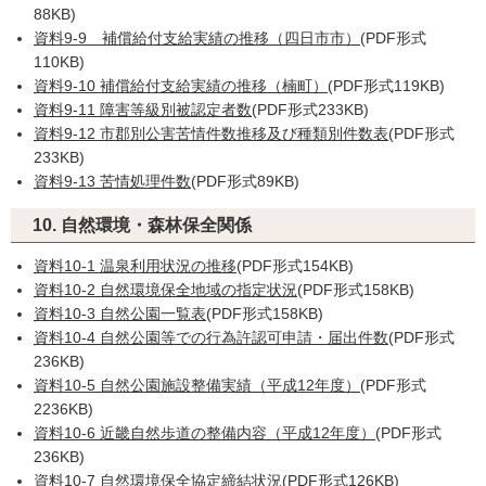
88KB)
資料9-9 補償給付支給実績の推移（四日市市）
(PDF形式
110KB)
資料9-10 補償給付支給実績の推移（楠町）
(PDF形式119KB)
資料9-11 障害等級別被認定者数
(PDF形式233KB)
資料9-12 市郡別公害苦情件数推移及び種類別件数表
(PDF形式
233KB)
資料9-13 苦情処理件数
(PDF形式89KB)
10. 自然環境・森林保全関係
資料10-1 温泉利用状況の推移
(PDF形式154KB)
資料10-2 自然環境保全地域の指定状況
(PDF形式158KB)
資料10-3 自然公園一覧表
(PDF形式158KB)
資料10-4 自然公園等での行為許認可申請・届出件数
(PDF形式
236KB)
資料10-5 自然公園施設整備実績（平成12年度）
(PDF形式
2236KB)
資料10-6 近畿自然歩道の整備内容（平成12年度）
(PDF形式
236KB)
資料10-7 自然環境保全協定締結状況
(PDF形式126KB)