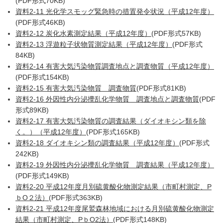
(PDF形式70KB)
資料2-11 光化学スモッグ緊急時の措置発令状況（平成12年度）
(PDF形式46KB)
資料2-12 炭化水素測定結果（平成12年度）
(PDF形式57KB)
資料2-13 浮遊粒子状物質測定結果（平成12年度）
(PDF形式
84KB)
資料2-14 有害大気汚染物質調査地点と調査物質（平成12年度）
(PDF形式154KB)
資料2-15 有害大気汚染物質 調査物質
(PDF形式81KB)
資料2-16 外因性内分泌攪乱化学物質 調査地点と調査物質
(PDF
形式89KB)
資料2-17 有害大気汚染物質の調査結果（ダイオキシン類を除
く。）（平成12年度）
(PDF形式165KB)
資料2-18 ダイオキシン類の調査結果（平成12年度）
(PDF形式
242KB)
資料2-19 外因性内分泌攪乱化学物質 調査結果（平成12年度）
(PDF形式149KB)
資料2-20 平成12年度月別硫黄酸化物測定結果（市町村測定、P
ｂO２法）
(PDF形式363KB)
資料2-21 平成12年度尾鷲森林地域における月別硫黄酸化物測定
結果（市町村測定、PｂO2法）
(PDF形式148KB)