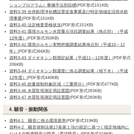
ションプログラム）整備手法別目標
(PDF形式151KB)
資料3-39 合併処理浄化槽設置促進事業及び特定地域生活排水処
理事業
(PDF形式151KB)
資料3-40 法定検査受検状況
(PDF形式151KB)
資料3-41 環境ホルモン水質重点項目調査結果（地点別）（平成
12年度）
(PDF形式350KB)
資料3-42 環境ホルモン実態把握調査結果地点別（平成10～12
年）
(PDF形式366KB)
資料3-43 ダイオキシン類測定結果（平成11～12年度）
(PDF形式
206KB)
資料3-44 ダイオキシン類濃度に係る調査結果（地下水）（平成
12年度）
(PDF形式440KB)
資料3-45 総量規制対象区域（三重県分）
(PDF形式477KB)
資料3-46 水質監視測定局設置図
(PDF形式283KB)
資料3-47 水質監視測定局設置図
(PDF形式283KB)
4. 騒音・振動関係
資料4-1 騒音に係る環境基準
(PDF形式319KB)
資料4-2 騒音規制法第17条第１項の規定に基づく指定地域内に
おける自動車騒音の限度（要請限度）
(PDF形式319KB)