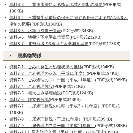
資料6-3 工業用水法による指定地域と規制の概要
(PDF形式
136KB)
資料6-4 三重県生活環境の保全に関する条例による指定地域と
規制の概要
(PDF形式136KB)
資料6-5 水準点成果一覧表
(PDF形式234KB)
資料6-6 地盤沈下水準点位置図
(PDF形式232KB)
資料6-7 北勢地域の3地点の水準測量結果
(PDF形式178KB)
7. 廃棄物関係
資料7-1 ごみの発生と処理状況の推移
(PDF形式194KB)
資料7-2 ごみ処理の状況（平成11年度）
(PDF形式194KB)
資料7-3 ごみ処理のフロー図（平成11年度）
(PDF形式208KB)
資料7-4 ごみ処理施設
(PDF形式171KB)
資料7-5 粗大ごみ処理施設
(PDF形式124KB)
資料7-6 埋立処分地
(PDF形式343KB)
資料7-7 し尿処理状況の推移（平成7～11年度）
(PDF形式
119KB)
資料7-8 し尿処理状況（平成11年度）
(PDF形式89KB)
資料7-9 し尿処理のフロー図（平成11年度）
(PDF形式189KB)
資料7-10 し尿海洋投入量（平成11年度）
(PDF形式139KB)