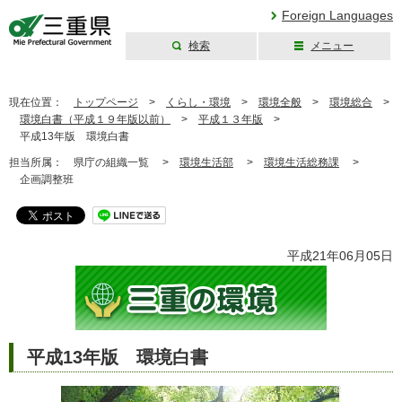
Foreign Languages
検索
メニュー
三重県公式ウェブ
サイト
現在位置：
トップページ
>
くらし・環境
>
環境全般
>
環境総合
>
環境白書（平成１９年版以前）
>
平成１３年版
>
平成13年版 環境白書
担当所属：
県庁の組織一覧 >
環境生活部
>
環境生活総務課
>
企画調整班
平成21年06月05日
平成13年版 環境白書