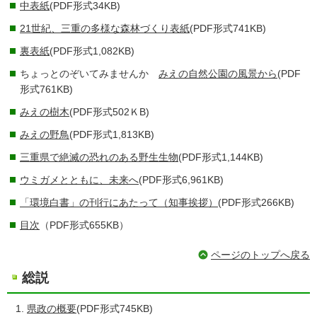
中表紙
(PDF形式34KB)
21世紀、三重の多様な森林づくり表紙
(PDF形式741KB)
裏表紙
(PDF形式1,082KB)
ちょっとのぞいてみませんか
みえの自然公園の風景から
(PDF
形式761KB)
みえの樹木
(PDF形式502ＫB)
みえの野鳥
(PDF形式1,813KB)
三重県で絶滅の恐れのある野生生物
(PDF形式1,144KB)
ウミガメとともに、未来へ
(PDF形式6,961KB)
「環境白書」の刊行にあたって（知事挨拶）
(PDF形式266KB)
目次
（PDF形式655KB）
ページのトップへ戻る
総説
県政の概要
(PDF形式745KB)