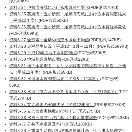
形式49KB)
資料3-24 伊勢湾海域における水質経年変化
(PDF形式70KB)
資料3-25 英虞湾・五ヶ所湾・尾鷲湾海域における水質測定結果
（平成12年度）
(PDF形式50KB)
資料3-26 英虞湾・五ヶ所湾・尾鷲湾海域における水質経年変化
(PDF形式69KB)
資料3-27 全窒素・全燐の指定水域別平均値
(PDF形式147KB)
資料3-28 赤潮発生状況（平成12年1月～12月）
(PDF形式569KB)
資料3-29 平成12年度地下水測定地点
(PDF形式30KB)
資料3-30 地域別調査地点数
(PDF形式22KB)
資料3-31 地下水定期モニタリング調査で環境基準を超過した地
点（平成12年度）
(PDF形式65KB)
資料3-32 水浴場水質調査結果（平成8～12年度）
(PDF形式
56KB)
資料3-33 水浴に供される公共用水域の状況（平成12年度）
(PDF
形式274KB)
資料3-34 立入検査の実施状況（平成12年度）
(PDF形式275KB)
資料3-35 立入検査実施数の推移
(PDF形式275KB)
資料3-36 水質汚濁防止法に基づく特定事業場数
(PDF形式243KB)
資料3-37 公共下水道普及率
(PDF形式185KB)
資料3-38 三重県生活排水処理施設整備計画（生活排水処理アク