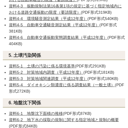
資料4-3 振動規制法第16条第1項の規定に基づく指定地域内に
おける道路交通振動の限度（要請限度）
(PDF形式319KB)
資料4-4 環境騒音測定結果（平成12年度）
(PDF形式540KB)
資料4-5 自動車交通騒音測定結果（平成12年度）
(PDF形式
381KB)
資料4-6 自動車交通振動実態調査結果（平成12年度）
(PDF形式
404KB)
5. 土壌汚染関係
資料5-1 土壌の汚染に係る環境基準
(PDF形式291KB)
資料5-2 対策地域内調査（平成12年度）
(PDF形式181KB)
資料5-3 対策地域関連調査（平成12年度）
(PDF形式180KB)
資料5-4 ダイオキシン類濃度に係る調査結果（一般土壌）
(PDF
形式272KB)
6. 地盤沈下関係
資料6-1 地盤沈下面積の推移
(PDF形式87KB)
資料6-2 地下水の採取の規制に関する指定地域と規制の概要
(PDF形式84KB)