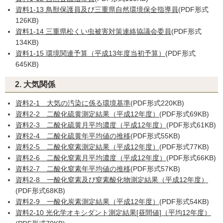
資料1-13 鳥獣保護員及び三重県自然環境保全指導員
(PDF形式
126KB)
資料1-14 三重県松くい虫被害対策連絡協議会委員
(PDF形式
134KB)
資料1-15 環境関連予算（平成13年度当初予算）
(PDF形式
645KB)
2. 大気関係
資料2-1 大気の汚染に係る環境基準
(PDF形式220KB)
資料2-2 二酸化硫黄測定結果（平成12年度）
(PDF形式69KB)
資料2-3 二酸化硫黄月平均濃度（平成12年度）
(PDF形式61KB)
資料2-4 二酸化硫黄年平均値の推移
(PDF形式55KB)
資料2-5 二酸化窒素測定結果（平成12年度）
(PDF形式77KB)
資料2-6 二酸化窒素月平均濃度（平成12年度）
(PDF形式66KB)
資料2-7 二酸化窒素年平均値の推移
(PDF形式57KB)
資料2-8 一酸化窒素及び窒素酸化物測定結果（平成12年度）
(PDF形式68KB)
資料2-9 一酸化炭素測定結果（平成12年度）
(PDF形式54KB)
資料2-10 光化学オキシダント測定結果[昼間値]（平均12年度）