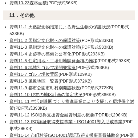
資料10-23森林面積
(PDF形式56KB)
11．その他
資料11-1 天然記念物指定による野生生物の保護状況
(PDF形式
533KB)
資料11-2 国指定文化財への保護対策
(PDF形式533KB)
資料11-3 県指定文化財への保護対策
(PDF形式533KB)
資料11-4 史跡等の整備と公有化
(PDF形式293KB)
資料11-5 住宅用地・工場用地開発面積の推移
(PDF形式293KB)
資料11-6 地域別ゴルフ場開発状況
(PDF形式293KB)
資料11-7 ゴルフ場位置図
(PDF形式129KB)
資料11-8 風致地区一覧表
(PDF形式372KB)
資料11-9 都市公園市町村別開設状況
(PDF形式372KB)
資料11-10 現在の地区計画の策定状況
(PDF形式366KB)
資料11-11 生活創造圏づくり推進事業により支援した環境保全対
策
(PDF形式393KB)
資料11-12 ISO取得支援資金融資制度の概要
(PDF形式296KB)
資料11-13 ISO認証取得支援事業・ISO14001導入助成事業
(PDF
形式296KB)
資料11-14 市町村等ISO14001認証取得支援事業費補助金
(PDF形