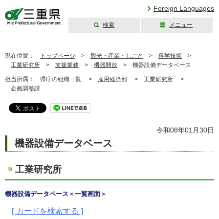
Foreign Languages
検索
メニュー
三重県公式ウェブ
サイト
現在位置：
トップページ
>
観光・産業・しごと
>
科学技術
>
工業研究所
>
支援業務
>
機器開放
>
機器設備データベース
担当所属：
県庁の組織一覧 >
雇用経済部
>
工業研究所
>
企画調整課
令和08年01月30日
機器設備データベース
工業研究所