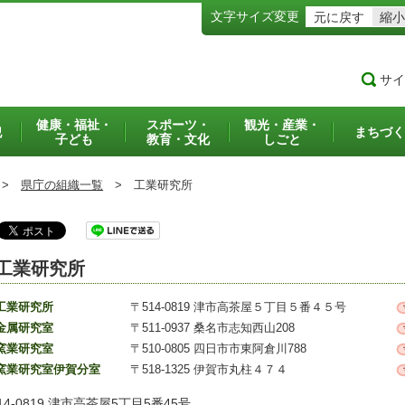
文字サイズ変更
元に戻す
縮小
サイ
健康・福祉・
スポーツ・
観光・産業・
犯
まちづく
子ども
教育・文化
しごと
>
県庁の組織一覧
>
工業研究所
工業研究所
工業研究所
〒514-0819 津市高茶屋５丁目５番４５号
金属研究室
〒511-0937 桑名市志知西山208
窯業研究室
〒510-0805 四日市市東阿倉川788
窯業研究室伊賀分室
〒518-1325 伊賀市丸柱４７４
14-0819 津市高茶屋5丁目5番45号