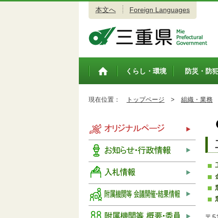
本文へ
Foreign Languages
三重県公式ウェブサイト
くらし・環境
防災・防
トップペ
ージ
現在位置：
トップページ
>
組織・業務
〒5