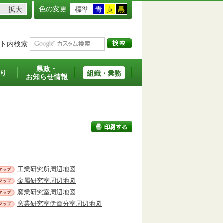
色の変更
拡大
標準
青
黄
黒
ト内検索
県政・
り
組織・業務
お知らせ情報
印刷する
工業研究所周辺地図
金属研究室周辺地図
窯業研究室周辺地図
窯業研究室伊賀分室周辺地図