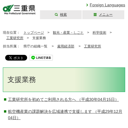
Foreign Languages
検索
メニュー
三重県公式ウェブ
サイト
現在位置：
トップページ
>
観光・産業・しごと
>
科学技術
>
工業研究所
>
支援業務
担当所属：
県庁の組織一覧 >
雇用経済部
>
工業研究所
支援業務
工業研究所を初めてご利用される方へ
（平成30年04月15日）
航空機産業の課題解決を広域連携で支援します
（平成29年12月
04日）