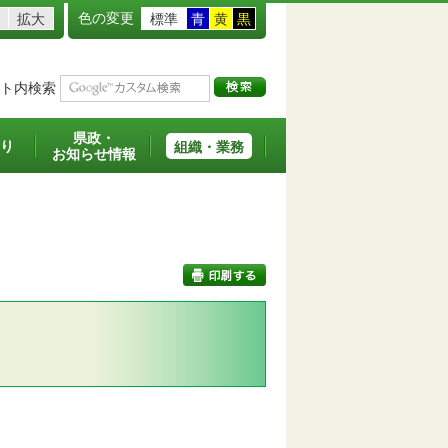
色の変更
拡大
標準
青
黄
黒
ト内検索
県政・
り
組織・業務
お知らせ情報
印刷する