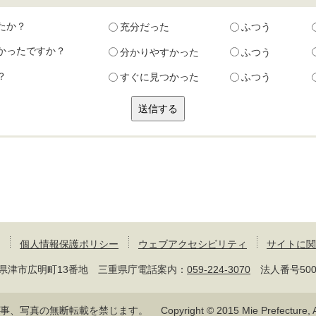
たか？
充分だった
ふつう
かったですか？
分かりやすかった
ふつう
？
すぐに見つかった
ふつう
個人情報保護ポリシー
ウェブアクセシビリティ
サイトに関
 三重県津市広明町13番地 三重県庁電話案内：
059-224-3070
法人番号50000
記事、写真の無断転載を禁じます。
Copyright © 2015 Mie Prefecture, Al