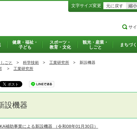
文字サイズ変更
元に戻す
縮小
サイ
健康・福祉・
スポーツ・
観光・産業・
犯
まちづく
子ども
教育・文化
しごと
・しごと
>
科学技術
>
工業研究所
>
新設機器
部
>
工業研究所
新設機器
JKA補助事業による新設機器
（令和08年01月30日）