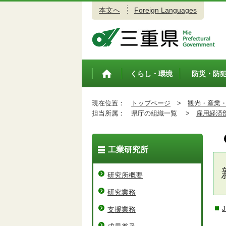
本文へ
Foreign Languages
三重県公式ウェブサイト
くらし・環境
防災・防
トップペ
ージ
現在位置：
トップページ
>
観光・産業
担当所属：
県庁の組織一覧 >
雇用経済
工業研究所
研究所概要
研究業務
支援業務