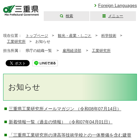
Foreign Languages
検索
メニュー
三重県公式ウェブ
サイト
現在位置：
トップページ
>
観光・産業・しごと
>
科学技術
>
工業研究所
>
お知らせ
担当所属：
県庁の組織一覧 >
雇用経済部
>
工業研究所
お知らせ
三重県工業研究所メールマガジン
（令和08年07月14日）
新着情報一覧（過去の情報）
（令和07年04月01日）
「三重県工業研究所の津高等技術学校との一体整備を含む建替