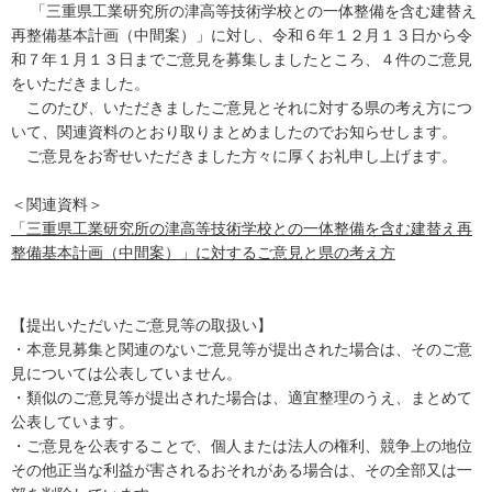
「三重県工業研究所の津高等技術学校との一体整備を含む建替え
再整備基本計画（中間案）」に対し、令和６年１２月１３日から令
和７年１月１３日までご意見を募集しましたところ、４件のご意見
をいただきました。
このたび、いただきましたご意見とそれに対する県の考え方につ
いて、関連資料のとおり取りまとめましたのでお知らせします。
ご意見をお寄せいただきました方々に厚くお礼申し上げます。
＜関連資料＞
「三重県工業研究所の津高等技術学校との一体整備を含む建替え再
整備基本計画（中間案）」に対するご意見と県の考え方
【提出いただいたご意見等の取扱い】
・本意見募集と関連のないご意見等が提出された場合は、そのご意
見については公表していません。
・類似のご意見等が提出された場合は、適宜整理のうえ、まとめて
公表しています。
・ご意見を公表することで、個人または法人の権利、競争上の地位
その他正当な利益が害されるおそれがある場合は、その全部又は一