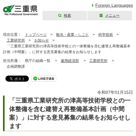
Foreign Languages
検索
メニュー
三重県公式ウェブ
サイト
現在位置：
トップページ
>
観光・産業・しごと
>
科学技術
>
工業研究所
>
お知らせ
>
「三重県工業研究所の津高等技術学校との一体整備を含む建替え再整備基本
計画（中間案）」に対する意見募集の結果をお知らせします
担当所属：
県庁の組織一覧 >
雇用経済部
>
工業研究所
>
企画調整課
令和07年01月15日
「三重県工業研究所の津高等技術学校との一
体整備を含む建替え再整備基本計画（中間
案）」に対する意見募集の結果をお知らせし
ます